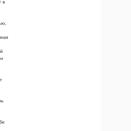
г в
ью,
иная
ей
 и
т
нь
бе