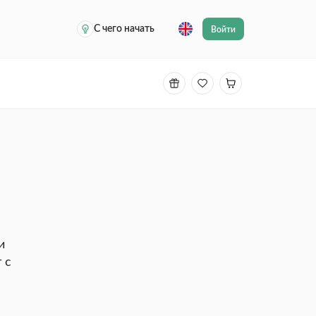
С чего начать
Войти
и
 с