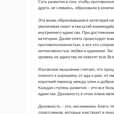
Суть развития в том, чтобы противопол
друга, не сливаясь, образовали в коне
Эта вновь образовавшаяся категория н
увеличивая охват и масштаб взаимодейс
внутреннего единства. При достижении
категория. Далее опять происходит вза
противоположностью, и все это сопро
интенсивностью любви и единения. Так
уровень их единства не охватит всю Вс
Языческое мышление считает, что проце
плохого к хорошему, от ада к раю, от м
короткий переход между злом и добром,
Каждая ступень развития – это все бо
единства. Духовность в этом плане явл
Духовность – это, несомненно, благо. 
спортсменов, которые участвуют в похо