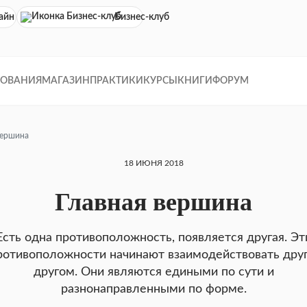
айн кинотеатр
Бизнес-клуб
ДОВАНИЯ
МАГАЗИН
ПРАКТИКИ
КУРСЫ
КНИГИ
ФОРУМ
вершина
18 ИЮНЯ 2018
Главная вершина
Есть одна противоположность, появляется другая. Эт
ротивоположности начинают взаимодействовать друг
другом. Они являются едиными по сути и
разнонаправленными по форме.