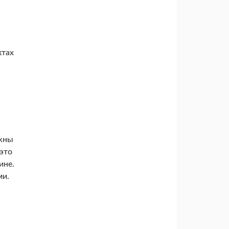
ктах
ажны
это
ине.
ми.