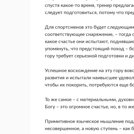
спустя какое-то время, тренер предлаг
следует подготовиться, потому что пр
Для спортсменов это будет следующим 
соответствующее снаряжение, – тогда о
какое счастье они испытают, поднявшис
упомянуть, что предстоящий поход – б
гору требует серьезной подготовки и 
Успешное восхождение на эту гору вовс
развития и испытали наивысшее удовол
чтобы их покорить, потребуются еще бо
То же самое – с материальными, духо
Богу – это огромное счастье, но, в то ж
Примитивное языческое мышление подае
несовершенное, а новую ступень – как бл