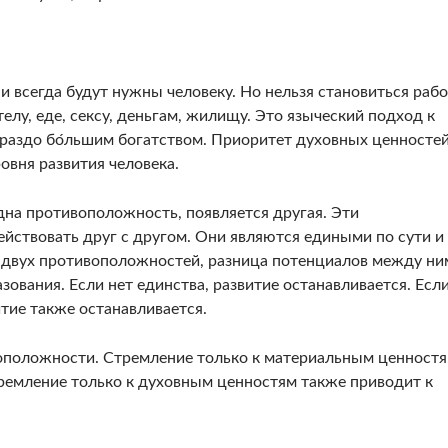
и всегда будут нужны человеку. Но нельзя становиться раб
елу, еде, сексу, деньгам, жилищу. Это языческий подход к
раздо бо́льшим богатством. Приоритет духовных ценносте
овня развития человека.
дна противоположность, появляется другая. Эти
ствовать друг с другом. Они являются едиными по сути и
 двух противоположностей, разница потенциалов между ни
зования. Если нет единства, развитие останавливается. Есл
тие также останавливается.
воположности. Стремление только к материальным ценност
тремление только к духовным ценностям также приводит к