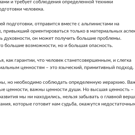
мами и требует соблюдения определенной техники
одготовки человека.
ей подготовки, отправится вместе с альпинистами на
к, привыкший ориентироваться только в материальных аспе
нь духовности, он может получить большие проблемы.
то большие возможности, но и большая опасность.
ья, как гарантии, что человек станетсовершенным, и слегка
иальным ценностям – это языческий, примитивный подход.
жны, но необходимо соблюдать определенную иерархию. В
ые ценности, важны ценности души. Но высшая ценность – 
развития мы ни находились, нельзя забывать о главной верш
ния, которые готовит нам судьба, окажутся недостаточны