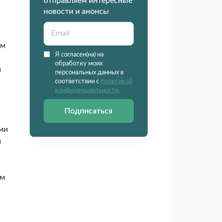
отправляем интересные
новости и анонсы
ом
Я согласен(на) на
обработку моих
й
персональных данных в
соответствии с
политикой
конфиденциальности.
Подписаться
ми
и
ям