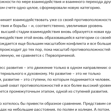
ожности по мере взаимодействия и взаимного перехода дру
чном счете одно целое, сформировали новую категорию.
ачинает взаимодействовать уже со своей противоположност
твия и борьбы – и, соответственно, увеличивая уровень
 высшей стадии взаимодействия вновь образуется новая ед
имодействие этой вновь образовавшейся категории со своей
вождается еще большим масштабом конфликта и все больш
 происходит до тех пор, пока масштаб противоположностей
еленную, не сравняется с Первопричиной.
сс развития – это движение только в одном направлении: о
атериального к духовному. Но развитие – это не только
 развитие – это ступени, по которым поднимается человек.
льший охват противоположностей и все более высокий урове
яется промежуточным этапом, одной из ступеней развития.
Но хотелось бы привести образное сравнение. Представим се
дах на небольшие расстояния, по полям и холмам. А потом,