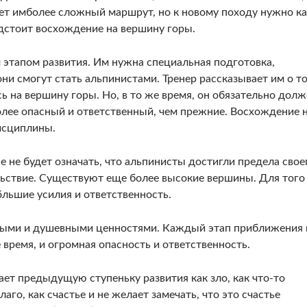
ает имболее сложный маршрут, но к новому походу нужно ка
едстоит восхождение на вершину горы.
этапом развития. Им нужна специальная подготовка,
ни смогут стать альпинистами. Тренер рассказывает им о т
ь на вершину горы. Но, в то же время, он обязательно дол
олее опасный и ответственный, чем прежние. Восхождение 
дисциплины.
е не будет означать, что альпинисты достигли предела свое
ьствие. Существуют еще более высокие вершины. Для того
́льшие усилия и ответственность.
вными и душевными ценностями. Каждый этап приближения 
е время, и огромная опасность и ответственность.
т предыдущую ступеньку развития как зло, как что-то
аго, как счастье и не желает замечать, что это счастье