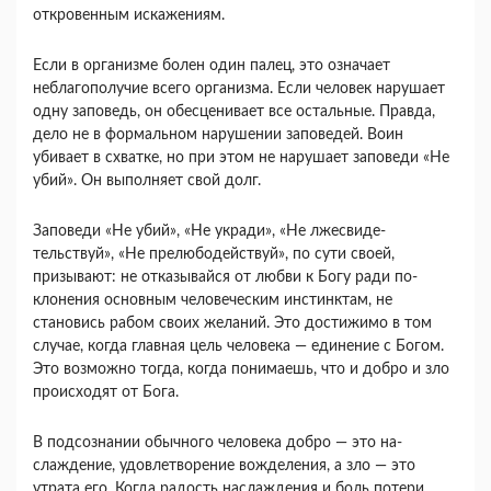
откровенным искажениям.
Если в организме болен один палец, это означает
неблагополучие всего организма. Если человек нару­шает
одну заповедь, он обесценивает все остальные. Правда,
дело не в формальном нарушении запове­дей. Воин
убивает в схватке, но при этом не наруша­ет заповеди «Не
убий». Он выполняет свой долг.
Заповеди «Не убий», «Не укради», «Не лжесвиде­
тельствуй», «Не прелюбодействуй», по сути своей,
призывают: не отказывайся от любви к Богу ради по­
клонения основным человеческим инстинктам, не
становись рабом своих желаний. Это достижимо в том
случае, когда главная цель человека — единение с Богом.
Это возможно тогда, когда понимаешь, что и добро и зло
происходят от Бога.
В подсознании обычного человека добро — это на­
слаждение, удовлетворение вожделения, а зло — это
утрата его. Когда радость наслаждения и боль потери