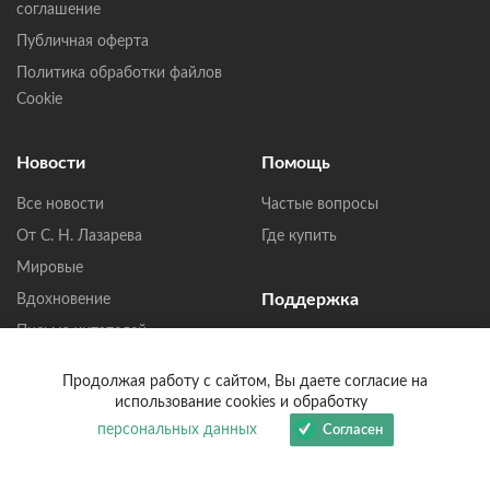
соглашение
Публичная оферта
Политика обработки файлов
Cookie
Новости
Помощь
Все новости
Частые вопросы
От С. Н. Лазарева
Где купить
Мировые
Поддержка
Вдохновение
Письма читателей
Написать в Телеграмм
Сообщество
Продолжая работу с сайтом, Вы даете согласие на
Написать в MAX
использование cookies и обработку
Написать в ВКонтакте
персональных данных
Согласен
help@lazarev.ru