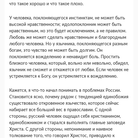
что такое хорошо и что такое плохо.
У человека, поклоняющегося инстинктам, не мо­жет быть
высокой нравственности; идолопоклонник может быть
нравственным, но это будет исключени­ем, а не правилом.
Любовь же может сделать нравст­венным и благородным
любого человека. Но у языч­ника, поклоняющегося разным
богам, это чувство не может быть долгим. Он
поклоняется вожделению и ненавидит боль. Простить
близкого человека, кото­рый, вольно или невольно, обидел,
язычник не смо­жет и откажется от любви. Если человек не
устрем­ляется к Богу, он устремляется к вожделению.
Кажется, я что-то начал понимать в проблемах России.
Становится ясно, почему рядом с тенденцией единобожия
существовало откровенное язычество, которое сейчас
набирает все больший вес в правосла­вии. С одной
стороны, русский человек ощущал себя христианином,
единобожником и старался выпол­нять главные заповеди
Христа. С другой стороны, непонимание и наивное
толкование того, что говорил Христос, приводило к