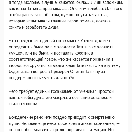
я тогда моложе, я лучше, кажется, была… » Или вспомним,
как юная Татьяна признавалась Онеги­ну в любви. Для того
чтобы рассказать об этом, нужно ощутить чувства,
которые испытывали главные герои романа, должна
ожить и заработать душа.
Что предлагает единый госэкзамен? Ученик дол­жен
определить, была ли в молодости Татьяна «мо­ложе и
лучше», или не была, и поставить крестик в
соответствующей графе. Что же касается признания в
любви, которую испытывала юная Татьяна, то на эту тему
будет задан вопрос: «Презирал Онегин Та­тьяну за
несдержанность чувств или нет?»
Чего требует единый госэкзамен от ученика? Простой
вещи: чтобы душа его умерла, а сознание осталось и
стало главным.
Вожделение рано или поздно приводит к омерт­вению
души. Человек еще некоторое время живет сознанием, —
он способен мыслить, трезво оцени­вать ситуацию. Но