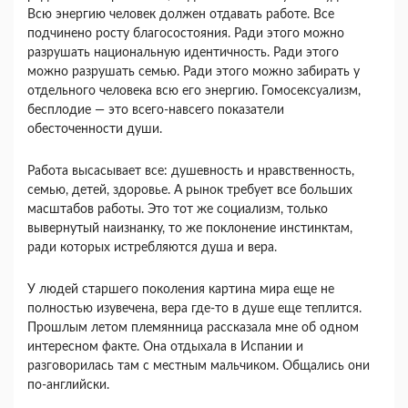
Всю энергию человек должен от­давать работе. Все
подчинено росту благосостояния. Ради этого можно
разрушать национальную иден­тичность. Ради этого
можно разрушать семью. Ради этого можно забирать у
отдельного человека всю его энергию. Гомосексуализм,
бесплодие — это все­го-навсего показатели
обесточенности души.
Работа высасывает все: душевность и нравствен­ность,
семью, детей, здоровье. А рынок требует все больших
масштабов работы. Это тот же социализм, только
вывернутый наизнанку, то же поклонение инстинктам,
ради которых истребляются душа и вера.
У людей старшего поколения картина мира еще не
полностью изувечена, вера где-то в душе еще теп­лится.
Прошлым летом племянница рассказала мне об одном
интересном факте. Она отдыхала в Испа­нии и
разговорилась там с местным мальчиком. Об­щались они
по-английски.