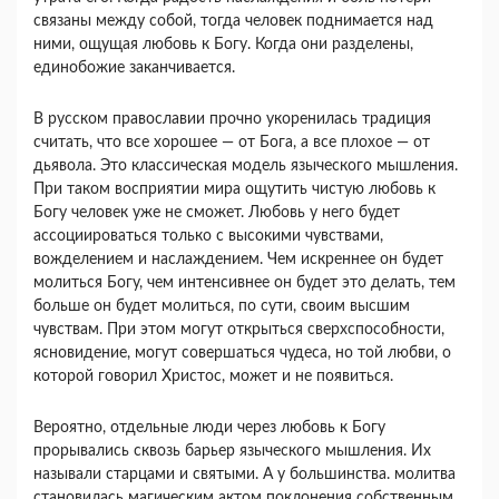
связаны между собой, тогда человек поднимается над
ними, ощущая любовь к Богу. Когда они разделены,
единобожие заканчивается.
В русском православии прочно укоренилась тра­диция
считать, что все хорошее — от Бога, а все пло­хое — от
дьявола. Это классическая модель языче­ского мышления.
При таком восприятии мира ощу­тить чистую любовь к
Богу человек уже не сможет. Любовь у него будет
ассоциироваться только с высо­кими чувствами,
вожделением и наслаждением. Чем искреннее он будет
молиться Богу, чем интенсивнее он будет это делать, тем
больше он будет молиться, по сути, своим высшим
чувствам. При этом могут от­крыться сверхспособности,
ясновидение, могут со­вершаться чудеса, но той любви, о
которой говорил Христос, может и не появиться.
Вероятно, отдельные люди через любовь к Богу
прорывались сквозь барьер языческого мышления. Их
называли старцами и святыми. А у большинства. молитва
становилась магическим актом поклонения собственным