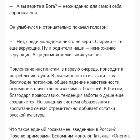
— А вы верите в Бога? — неожиданно для самой себя,
спросила она.
Он улыбнулся и отрицательно покачал головой:
— Нет, среди молодежи никто не верит. Стари­ки — те
еще верующие. Ну и родители наши — немножечко
верующие. А среди молодежи таких уже нет.
Поклонение инстинктам, в первую очередь, при­водит к
истреблению души. В реальности это выгля­дит как
бесплодие потомков, общее падение нравст­венности,
огромное количество неизлечимых болез­ней. В России,
благодаря православию, тенденция заботы о душе еще
сохраняется. Но западная систе­ма образования и
воспитания сейчас стремительно добивает остатки
русской культуры.
Что такое единый госэкзамен, введенный в России?
Поясню примерами. Вспомним монолог Татьяны: «Онегин,