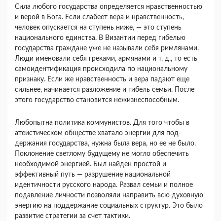
Сила любого государства определяется нравст­венностью
и верой в Бога. Если слабеет вера и нрав­ственность,
человек опускается на ступень ниже, — это ступень
национального единства. В Византии перед гибелью
государства граждане уже не называ­ли себя римлянами.
Люди именовали себя греками, армянами и т. д., то есть
самоидентификация проис­ходила по национальному
признаку. Если же нрав­ственность и вера падают еще
сильнее, начинается разложение и гибель семьи. После
этого государство становится нежизнеспособным.
Любопытна политика коммунистов. Для того чтобы в
атеистическом обществе хватало энергии для под­
держания государства, нужна была вера, но ее не было.
Поклонение светлому будущему не могло обес­печить
необходимой энергией. Был найден простой и
эффективный путь — разрушение национальной
идентичности русского народа. Развал семьи и полное
подавление личности позволяли направить всю духов­ную
энергию на поддержание социальных структур. Это было
развитие стратегии за счет тактики.