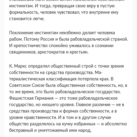
инстинктам. И тогда, превращая свою веру в пустую
формальность, человек чувствовал, что внутренне ему
становится легче.
Поклонение инстинктам неизбежно делает челове­ка
рабом. Потому Россия и была рабовладельческой страной.
И крепостничество спокойно уживалось в сознании
священников, аристократов и крестьян.
К. Маркс определял общественный строй с точки зрения
собственности на средства производства. Ма­
териалистическая классификация потерпела крах. В
Советском Союзе была общественная собствен­ность, но, в
то же время, это было рабовладельческое государство.
Фашистская Германия — это тоже рабо­владельческое
государство, но низшего уровня. Глав­ное различие — не в
средствах производства и фор­мах собственности, а в
уровне нравственности. И в том и в другом случае
общество разделялось на куч­ку избранных — и абсолютно
бесправный и уничто­жаемый ими народ.