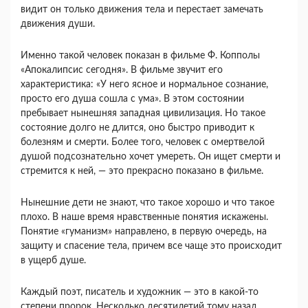
видит он только движения тела и перестает замечать
движения души.
Именно такой человек показан в фильме Ф. Коп­полы
«Апокалипсис сегодня». В фильме звучит его
характеристика: «У него ясное и нормальное созна­ние,
просто его душа сошла с ума». В этом состоя­нии
пребывает нынешняя западная цивилизация. Но такое
состояние долго не длится, оно быстро приводит к
болезням и смерти. Более того, человек с омертвелой
душой подсознательно хочет умереть. Он ищет смерти и
стремится к ней, — это прекрасно показано в фильме.
Нынешние дети не знают, что такое хорошо и что такое
плохо. В наше время нравственные понятия искажены.
Понятие «гуманизм» направлено, в пер­вую очередь, на
защиту и спасение тела, причем все чаще это происходит
в ущерб душе.
Каждый поэт, писатель и художник — это в ка­кой-то
степени пророк. Несколько десятилетий тому назад