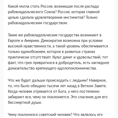
Какой могла стать Россия, возникшая после рас­пада
рабовладельческого Союза? Россия, которая главной
целью сделала удовлетворение инстинктов? Только
рабовладельческим государством.
Такие же рабовладельческие государства возни­кают в
Европе и Америке. Демократия возможна при условии
высокой нравственности, а такой уро­вень обеспечивается
только единобожием, которое в развитых странах
практически отсутствует. Культ денег и удовольствий, тот
факт, что грех превратил­ся в добродетель, есть наглядное
доказательство крепнущего идолопоклонничества.
Что же будет дальше происходить с людьми? На­верное,
то, что было обещано тысячи лет назад в Ветхом Завете.
Когда человек отрекается от Бога, у него постепенно
забирают все, чему он поклоняется. Это спасение для его
бессмертной души.
Чему поклонялся советский человек? Что явля­лось его