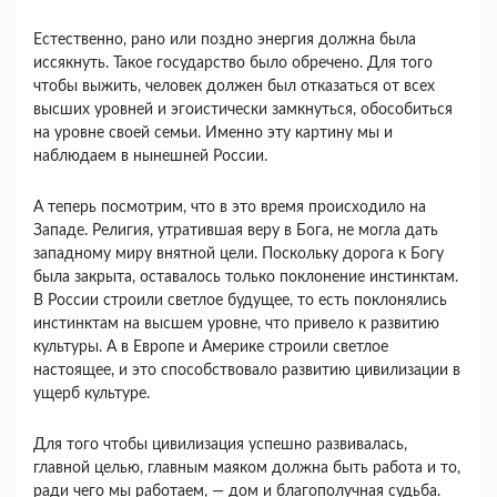
Естественно, рано или поздно энергия должна была
иссякнуть. Такое государство было обречено. Для того
чтобы выжить, человек должен был отка­заться от всех
высших уровней и эгоистически зам­кнуться, обособиться
на уровне своей семьи. Имен­но эту картину мы и
наблюдаем в нынешней России.
А теперь посмотрим, что в это время происходило на
Западе. Религия, утратившая веру в Бога, не могла дать
западному миру внятной цели. Поскольку дорога к Богу
была закрыта, оставалось только поклонение инстинктам.
В России строили светлое будущее, то есть поклонялись
инстинктам на высшем уровне, что привело к развитию
культуры. А в Европе и Америке строили светлое
настоящее, и это способствовало раз­витию цивилизации в
ущерб культуре.
Для того чтобы цивилизация успешно развива­лась,
главной целью, главным маяком должна быть работа и то,
ради чего мы работаем, — дом и благо­получная судьба.