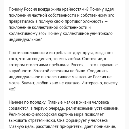
Почему Россия всегда жила крайностя­ми? Почему идея
поклонения частной собственности и собственному эго
превратилась в полную свою про­тивоположность —
поклонение коллективной собст­венности и
коллективному эго? Почему коллективное уничтожало
индивидуальное?
Противоположности истребляют друг друга, когда нет
того, что их соединяет, то есть любви. Состояние, в
котором столетиями пребывала Россия, — это ша­раханье
в крайности. Золотой середины не было. Со­единить
индивидуальное и коллективное мышление Россия не
могла. Значит, любви явно не хватало. Интересно, почему
же?
Начнем по порядку. Главные маяки в жизни чело­века
создаются, в первую очередь, религиозными ус­тановками.
Религиозно-философская картина мира позволяет
выживать стратегически. Она формирует у человека
главную цель, расставляет приоритеты, дает понимание,