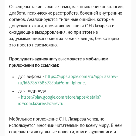
Освещены такие важные темы, как появление онкологии,
диабета, психических расстройств, болезней внутренних
органов. Анализируются типичные ошибки, которые
допускают люди, прочитавшие книги С.Н.Лазарева и
ожидающие выздоровления, но при этом не
задумывающиеся о многих важных вещах, без которых
это просто невозможно.
Прослушать аудиокнигу вы сможете в мобильном
приложении по ссылкам:
для айфона -
https://apps.apple.com/ru/app/lazarev-
ru/id6736768573?platform=iphone
,
для андроида
-
https://play.google.com/store/apps/details?
id=com.lazarev.lazarevru
.
Мобильное приложение С.Н. Лазарева успешно
используется многими читателями по всему миру. В нем
содержатся актуальные новости, книги, аудиокниги и