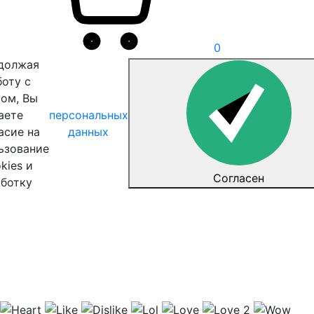
0
должая
боту с
том, Вы
аете
персональных
асие на
данных
ьзование
kies и
Согласен
аботку