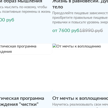
й образ мышления
Жизнь в равновесии. Ду
тело
сь мыслить по-новому, чтобы
ь позитивные перемены в жизнь
Преодолейте пищевые зависимост
приобретите правильные пищевые
00 руб
привычки и повысьте уровень энер
от 7600 руб
18990 руб
тическая программа
От мечты к воплощени
ждения "чистки"
Научитесь реализовывать свои меч