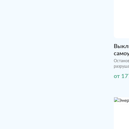
Выкл
само
Останов
разруша
от 17