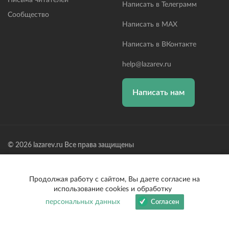
Письма читателей
Написать в Телеграмм
Сообщество
Написать в MAX
Написать в ВКонтакте
help@lazarev.ru
Написать нам
© 2026 lazarev.ru Все права защищены
Лазарев Сергей Николаевич (ИП) ИНН: 782570100635, ОГРНИП:
314784729300600, Р/С: 40802810102570002043,
Банк: ОАО "АЛЬФА-БАНК" БИК: 044525593, К/С:
Продолжая работу с сайтом, Вы даете согласие на
30101810200000000593
использование cookies и обработку
персональных данных
Согласен
Выбрать тему