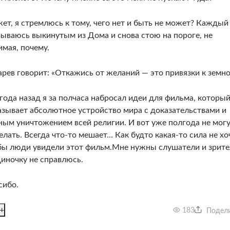
ет, я стремлюсь к тому, чего нет и быть не может? Каждый
зываюсь выкинутым из Дома и снова стою на пороге, не
имая, почему.
арев говорит: «Откажись от желаний — это привязки к земно
года назад я за полчаса набросал идеи для фильма, которы
азывает абсолютное устройство мира с доказательствами и
ным уничтожением всей религии. И вот уже полгода не могу
лать. Всегда что-то мешает… Как будто какая-то сила не хо
бы люди увидели этот фильм.Мне нужны слушатели и зрите
диночку не справлюсь.
сибо.
+
183
Подел