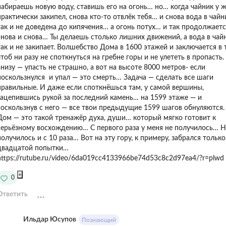
набираешь новую воду, ставишь его на огонь… но… когда чайник у 
практически закипел, снова кто-то отвлёк тебя… и снова вода в чайн
так и не доведена до кипячения… а огонь потух… и так продолжаетс
снова и снова… Ты делаешь столько лишних движений, а вода в чай
ак и не закипает. ㅤㅤㅤㅤㅤㅤㅤㅤㅤㅤㅤㅤㅤㅤㅤㅤㅤㅤㅤㅤВолшебство Дома в 1600 этажей и заключается в
чтоб ни разу не споткнуться на гребне горы и не улететь в пропасть.
внизу — упасть не страшно, а вот на высоте 8000 метров- если
поскользнулся и упал — это смерть… Задача — сделать все шаги
правильные. И даже если споткнёшься там, у самой вершины,
зацепившись рукой за последний камень… на 1599 этаже — и
оскользнув с него — все твои предыдущие 1599 шагов обнуляются. ㅤㅤㅤㅤㅤㅤㅤㅤㅤㅤㅤㅤㅤㅤㅤㅤㅤㅤㅤㅤㅤㅤ
Дом — это такой тренажёр духа, души… который мягко готовит к
серьёзному восхождению… С первого раза у меня не получилось… Н
получилось и с 10 раза… Вот на эту гору, к примеру, забрался только
дцатой попытки… ㅤㅤㅤㅤㅤㅤㅤㅤㅤㅤㅤㅤㅤㅤㅤㅤㅤㅤㅤㅤㅤㅤㅤㅤㅤㅤㅤㅤㅤㅤㅤㅤㅤㅤㅤㅤㅤㅤㅤㅤㅤㅤㅤㅤㅤㅤㅤㅤㅤㅤㅤㅤㅤㅤㅤㅤㅤㅤ
https://rutube.ru/video/6da019cc4133966be74d53c8c2d97ea4/?r=plwd
+
0
Ответить
Ильдар Юсупов
Познающий