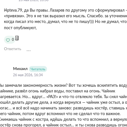
26 мая 2026, 16:38
l4pteva.79, да Вы правы. Лазарев по другому это сформулировал 
«привязки». Это я не так выразил его мысль. Спасибо. за уточнение
когда писал это место, думал, что не то пишу!))) Но не думал, чт
пост опубликуют,
+
0
Ответить
Михаил
Читатель
26 мая 2026, 16:34
ы замечали закономерность жизни?ㅤㅤㅤㅤㅤㅤㅤㅤㅤㅤㅤㅤㅤㅤㅤㅤㅤㅤㅤㅤ Вот ты хочешь вскипятить вод
чайнике, развёл огонь набрал воды, поставил на огонь. Чайник
нагревается. Но… вдруг… «РАЗ!» и что-то отвлекло тебя. Ты снял чай
пошёл делать другие дела, а когда вернулся — чайник уже остыл, а 
погас… и всё всё надо начинать заново: разводишь костёр, ставишь 
него чайник, потом вдруг вспомнил что не сделал что-то важное.
Снимаешь чайник с костра, идёшь делать то что вспомнил, а вернул
костёр снова прогорел, а чайник остыл… и ты снова разводишь огон