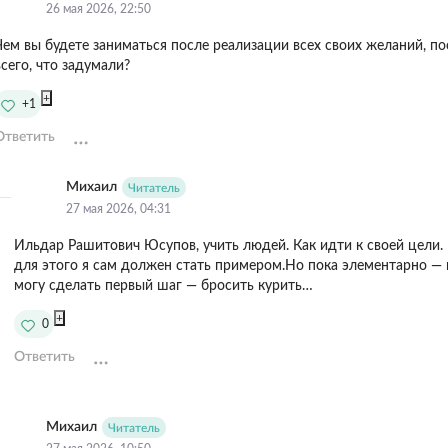
26 мая 2026, 22:50
Чем вы будете заниматься после реализации всех своих желаний, по
всего, что задумали?
+
+1
Ответить
Михаил
Читатель
27 мая 2026, 04:31
ㅤИльдар Рашитович Юсупов, учить людей. Как идти к своей цели.
для этого я сам должен стать примером.ㅤㅤㅤㅤㅤㅤㅤㅤㅤㅤㅤㅤㅤㅤㅤНо пока элементарно —
могу сделать первый шаг — бросить курить…
+
0
Ответить
Михаил
Читатель