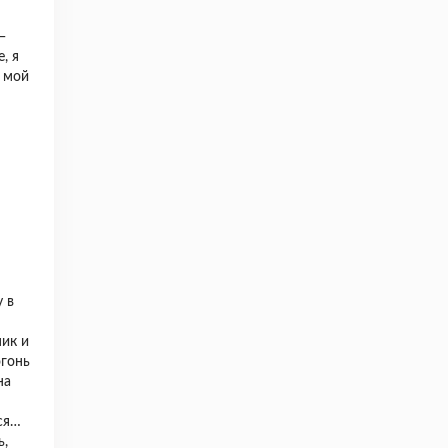
—
, я
о мой
у в
ник и
огонь
на
ся…
ь,