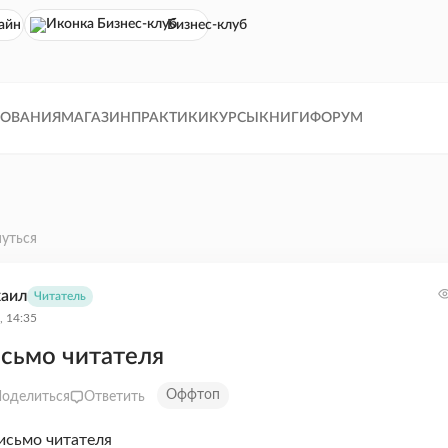
айн кинотеатр
Бизнес-клуб
ДОВАНИЯ
МАГАЗИН
ПРАКТИКИ
КУРСЫ
КНИГИ
ФОРУМ
уться
аил
Читатель
, 14:35
сьмо читателя
Оффтоп
оделиться
Ответить