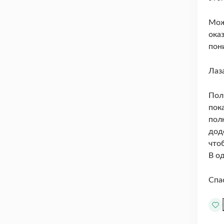
Мож
ока
пон
Лаз
Пол
пок
пол
доде
что
В о
Спа