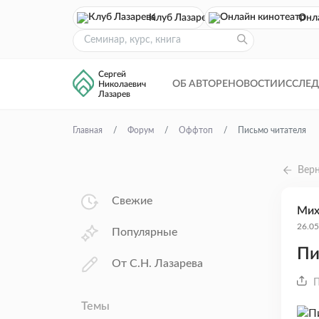
Клуб Лазарева
Онл
Сергей
ОБ АВТОРЕ
НОВОСТИ
ИССЛЕ
Николаевич
Лазарев
Главная
Форум
Оффтоп
Письмо читателя
Верн
Свежие
Мих
26.05
Популярные
Пи
От С.Н. Лазарева
П
Темы