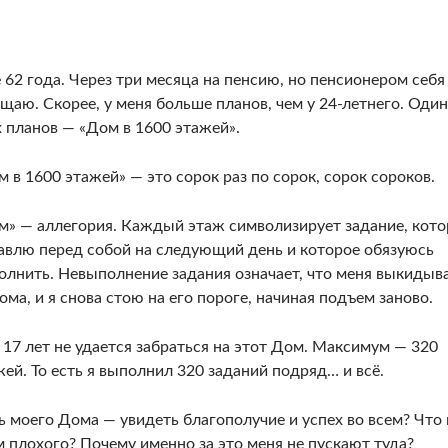
 62 года. Через три месяца на пенсию, но пенсионером себя
щаю. Скорее, у меня больше планов, чем у 24-летнего. Один
х планов — «Дом в 1600 этажей».
 в 1600 этажей» — это сорок раз по сорок, сорок сороков.
м» — аллегория. Каждый этаж символизирует задание, кото
тавлю перед собой на следующий день и которое обязуюсь
олнить. Невыполнение задания означает, что меня выкидыв
ома, и я снова стою на его пороге, начиная подъем заново.
 17 лет не удается забраться на этот Дом. Максимум — 320
ей. То есть я выполнил 320 заданий подряд… и всё.
ь моего Дома — увидеть благополучие и успех во всем? Что 
м плохого? Почему именно за это меня не пускают туда?