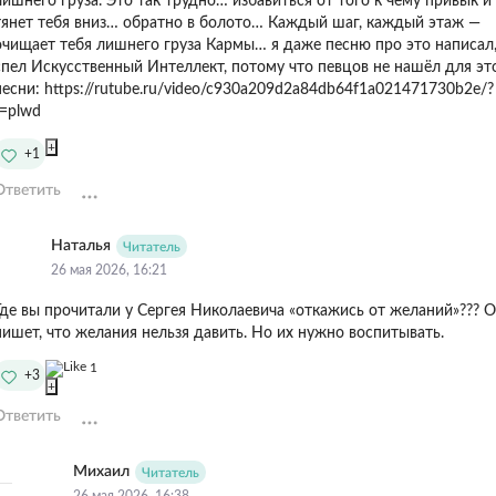
ишнего груза. ㅤㅤㅤㅤㅤㅤㅤㅤㅤㅤㅤㅤㅤㅤㅤㅤㅤㅤㅤㅤㅤㅤㅤㅤㅤㅤЭто так трудно… избавиться от того к чему привык 
тянет тебя вниз… обратно в болото… Каждый шаг, каждый этаж —
очищает тебя лишнего груза Кармы… я даже песню про это написал
спел Искусственный Интеллект, потому что певцов не нашёл для эт
есни:ㅤㅤㅤㅤㅤㅤㅤㅤㅤㅤ https://rutube.ru/video/c930a209d2a84db64f1a021471730b2e/?
r=plwd
+
+1
Ответить
Наталья
Читатель
26 мая 2026, 16:21
Где вы прочитали у Сергея Николаевича «откажись от желаний»??? 
пишет, что желания нельзя давить. Но их нужно воспитывать.
1
+3
+
Ответить
Михаил
Читатель