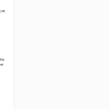
сле
 Но
 не