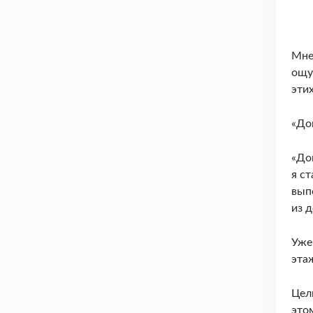
Мне
ощу
эти
«Дом
«До
я с
вып
из д
Уже
этаж
Цел
это