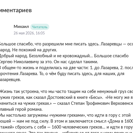
мментариев
Михаил
Читатель
26 мая 2026, 16:05
Большое спасибо, что разрешили мне писать здесь. Лазаревцы — о
народ. Не похожий на других.
Добрый народ. Беззлобный и не кровожадный… Большое спасибо
Сергею Николаевичу за это. Он нас сделал такими.
В общем-то жизнь и поделилась на две части: 1. до Лазарева, 2. пос
рочтения Лазарева. ㅤㅤㅤㅤㅤㅤㅤㅤㅤㅤㅤㅤㅤㅤㅤㅤㅤㅤТо, о чём буду писать здесь, для наших, для
лазаревцев.
Жизнь так устроена, что мы часто тащим на себе ненужный груз св
чужих грехов, как сказал Достоевский в книге «Бесы». «Не могу же я
жениться на чужих грехах.» — сказал Степан Трофимович Верховенск
главный герой романа.
Мы настолько загружены «чужими грехами», что идти в гору с этой
ношей — нам не под силу. В этом и заключается смысл «Дома в 160
этажей» сбросить с себя — 1600 человеческих грехов… и идти в гору