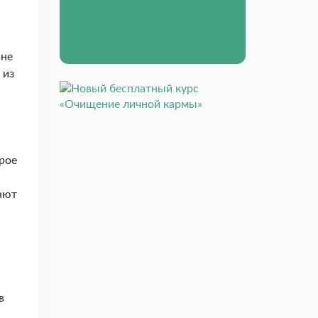
 не
 из
рое
ают
в