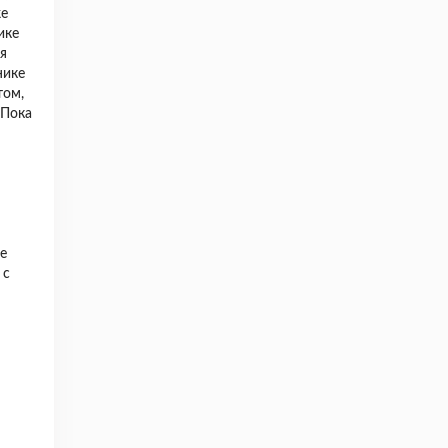
же
ике
я
нике
 том,
 Пока
ㅤ
е
 с