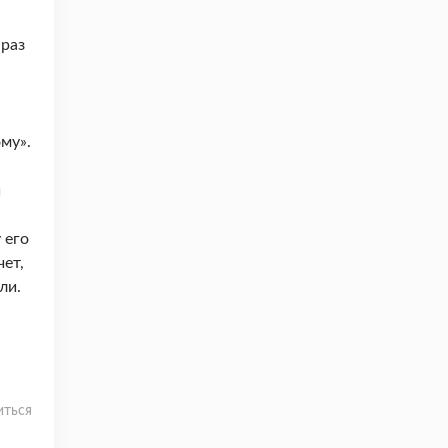
 раз
му».
й
 его
чет,
ли.
иться