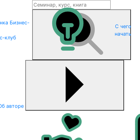
С чего
начать
с-клуб
Об авторе