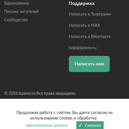
Поддержка
Вдохновение
Письма читателей
Написать в Телеграмм
Сообщество
Написать в MAX
Написать в ВКонтакте
help@lazarev.ru
Написать нам
© 2026 lazarev.ru Все права защищены
Лазарев Сергей Николаевич (ИП) ИНН: 782570100635, ОГРНИП:
314784729300600, Р/С: 40802810102570002043,
Банк: ОАО "АЛЬФА-БАНК" БИК: 044525593, К/С:
Продолжая работу с сайтом, Вы даете согласие на
30101810200000000593
использование cookies и обработку
персональных данных
Согласен