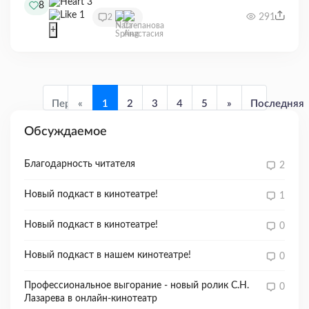
3
8
1
291
2
+
Первая
«
1
2
3
4
5
»
Последняя
Обсуждаемое
Благодарность читателя
2
Новый подкаст в кинотеатре!
1
Новый подкаст в кинотеатре!
0
Новый подкаст в нашем кинотеатре!
0
Профессиональное выгорание - новый ролик С.Н.
0
Лазарева в онлайн-кинотеатр