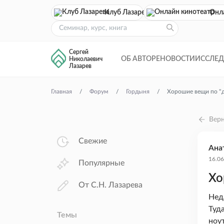
Клуб Лазарева
Онл
Сергей
ОБ АВТОРЕ
НОВОСТИ
ИССЛЕ
Николаевич
Лазарев
Главная
Форум
Гордыня
Хорошие вещи по "
Верн
Свежие
Ана
16.06
Популярные
Хо
От С.Н. Лазарева
Нед
Туд
Темы
ноу