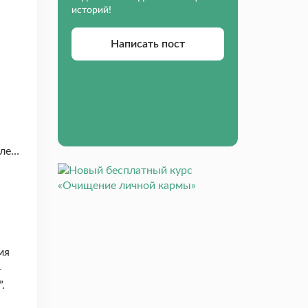
историй!
Написать пост
вле…
мя
—
.