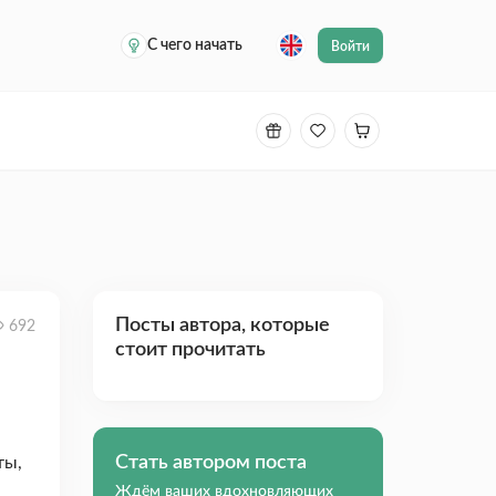
С чего начать
Войти
Посты автора, которые
692
стоит прочитать
Стать автором поста
ты,
Ждём ваших вдохновляющих