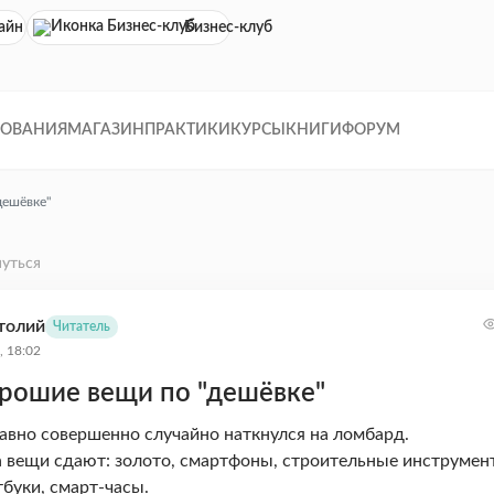
айн кинотеатр
Бизнес-клуб
ДОВАНИЯ
МАГАЗИН
ПРАКТИКИ
КУРСЫ
КНИГИ
ФОРУМ
дешёвке"
уться
толий
Читатель
, 18:02
рошие вещи по "дешёвке"
авно совершенно случайно наткнулся на ломбард.
а вещи сдают: золото, смартфоны, строительные инструмен
тбуки, смарт-часы.