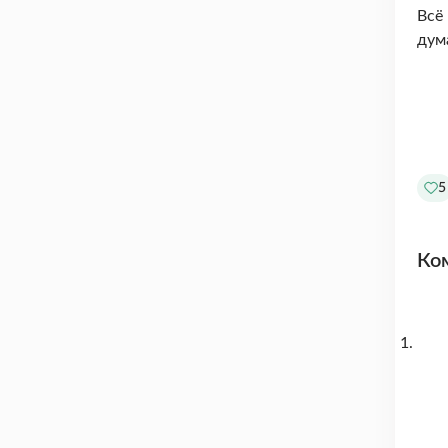
Всё
дум
5
Ко