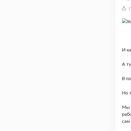
П
И ка
А т
В п
Но т
Мы к
раб
сам 