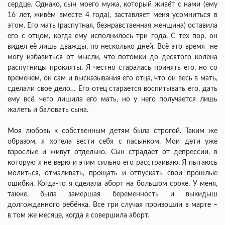
сердце. Однако, сын моего мужа, который живёт с нами (ему
16 лет, живём вместе 4 года), заставляет меня усомниться в
этом. Его мать (распутная, безнравственная женщина) оставила
его с отцом, когда ему исполнилось три года. С тех пор, он
видел её лишь дважды, по несколько дней. Всё это время не
могу избавиться от мысли, что потомки до десятого колена
распутницы прокляты. Я честно старалась принять его, но со
временем, он сам и высказывания его отца, что он весь в мать,
сделали свое дело… Его отец старается воспитывать его, дать
ему всё, чего лишила его мать, но у него получается лишь
жалеть и баловать сына.
Моя любовь к собственным детям была строгой. Таким же
образом, я хотела вести себя с пасынком. Мои дети уже
взрослые и живут отдельно. Сын страдает от депрессии, в
которую я не верю и этим сильно его расстраиваю. Я пытаюсь
молиться, отмаливать, прощать и отпускать свои прошлые
ошибки. Когда-то я сделала аборт на большом сроке. У меня,
также, была замершая беременность и выкидыш
долгожданного ребёнка. Все три случая произошли в марте –
в том же месяце, когда я совершила аборт.