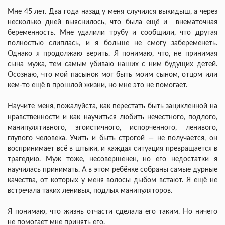
Мне 45 лет. Два года назад у меня случился выкидыш, а через
несколько дней выяснилось, что была ещё и внематочная
беременность. Мне удалили трубу и сообщили, что другая
полностью слиплась, и я больше не смогу забеременеть.
Однако я продолжаю верить. Я понимаю, что, не принимая
сына мужа, тем самым убиваю наших с ним будущих детей.
Осознаю, что мой пасынок мог быть моим сыном, отцом или
кем-то ещё в прошлой жизни, но мне это не помогает.
Научите меня, пожалуйста, как перестать быть зацикленной на
нравственности и как научиться любить нечестного, подлого,
манипулятивного, эгоистичного, испорченного, ленивого,
глупого человека. Учить и быть строгой — не получается, он
воспринимает всё в штыки, и каждая ситуация превращается в
трагедию. Муж тоже, несовершенен, но его недостатки я
научилась принимать. А в этом ребёнке собраны самые дурные
качества, от которых у меня волосы дыбом встают. Я ещё не
встречала таких ленивых, подлых манипуляторов.
Я понимаю, что жизнь отчасти сделала его таким. Но ничего
не помогает мне принять его.