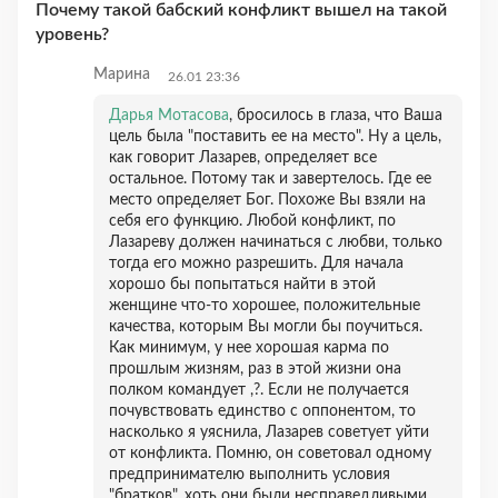
Почему такой бабский конфликт вышел на такой
уровень?
Марина
26.01 23:36
Дарья Мотасова
, бросилось в глаза, что Ваша
цель была "поставить ее на место". Ну а цель,
как говорит Лазарев, определяет все
остальное. Потому так и завертелось. Где ее
место определяет Бог. Похоже Вы взяли на
себя его функцию. Любой конфликт, по
Лазареву должен начинаться с любви, только
тогда его можно разрешить. Для начала
хорошо бы попытаться найти в этой
женщине что-то хорошее, положительные
качества, которым Вы могли бы поучиться.
Как минимум, у нее хорошая карма по
прошлым жизням, раз в этой жизни она
полком командует ,?. Если не получается
почувствовать единство с оппонентом, то
насколько я уяснила, Лазарев советует уйти
от конфликта. Помню, он советовал одному
предпринимателю выполнить условия
"братков", хоть они были несправедливыми.