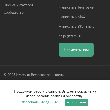
Письма читателей
Написать в Телеграмм
Сообщество
Написать в MAX
Написать в ВКонтакте
help@lazarev.ru
Написать нам
© 2026 lazarev.ru Все права защищены
Лазарев Сергей Николаевич (ИП) ИНН: 782570100635, ОГРНИП:
314784729300600, Р/С: 40802810102570002043,
Банк: ОАО "АЛЬФА-БАНК" БИК: 044525593, К/С:
Продолжая работу с сайтом, Вы даете согласие на
30101810200000000593
использование cookies и обработку
персональных данных
Согласен