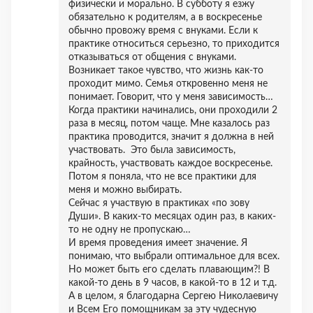
физически и морально. В субботу я езжу
обязательно к родителям, а в воскресенье
обычно провожу время с внуками. Если к
практике относиться серьезно, то приходится
отказываться от общения с внуками.
Возникает такое чувство, что жизнь как-то
проходит мимо. Семья откровенно меня не
понимает. Говорит, что у меня зависимость…
Когда практики начинались, они проходили 2
раза в месяц, потом чаще. Мне казалось раз
практика проводится, значит я должна в ней
участвовать. Это была зависимость,
крайность, участвовать каждое воскресенье.
Потом я поняла, что не все практики для
меня и можно выбирать.
Сейчас я участвую в практиках «по зову
Души». В каких-то месяцах один раз, в каких-
то не одну не пропускаю…
И время проведения имеет значение. Я
понимаю, что выбрали оптимальное для всех.
Но может быть его сделать плавающим?! В
какой-то день в 9 часов, в какой-то в 12 и т.д.
А в целом, я благодарна Сергею Николаевичу
и Всем Его помощникам за эту чудесную