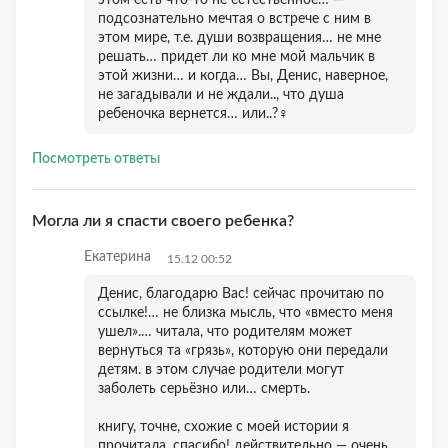
этом есть что-то не естественное… —
подсознательно мечтая о встрече с ним в
этом мире, т.е. души возвращения… не мне
решать… придет ли ко мне мой мальчик в
этой жизни… и когда… Вы, Денис, наверное,
не загадывали и не ждали.., что душа
ребеночка вернется… или..?‍♀️
Посмотреть ответы
Могла ли я спасти своего ребенка?
Екатерина
15.12 00:52
Денис, благодарю Вас! сейчас прочитаю по
ссылке!… не близка мысль, что «вместо меня
ушел».… читала, что родителям может
вернуться та «грязь», которую они передали
детям. в этом случае родители могут
заболеть серьёзно или… смерть.
книгу, точне, схожие с моей истории я
прочитала. спасибо! действительно — очень