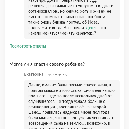
квартиру, долги превратились в суд.
решения.., рассиавание с супругом, т.к. долги
организовал он.. но сейчас, хоть и живём не
вместе - помогает финансово. ..вообщем..
также очень близка притча.. об Иове..
подскажите когда Вы поняли,
Денис
, что
начали меняться/менять характер..?
Посмотреть ответы
Могла ли я спасти своего ребенка?
Екатерина
15.12 01:16
Денис, именно Ваше письмо спасло меня, в
прямом смысле этого слова! оно меня нашло
или я его… где-то после нескольких дней от
случившегося… Я тогда узнала больше о
реинкорнации.., восприняв её, как второй
шанс… прявилась надежда. через пол года
были мысли.., что не надо уж так явно желать
возвращения сына на землю.… возможно, в