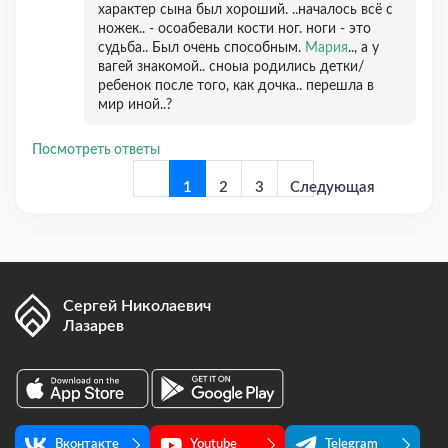
характер сына был хороший. ..началось всё с
ножек.. - осоабевали кости ног. ноги - это
судьба.. Был очень способным.
Мария
.., а у
вагей знакомой.. сноыа родились детки/
ребенок после того, как дочка.. перешла в
мир иной..?
Посмотреть ответы
1
2
3
Следующая
страница
Сергей Николаевич
Лазарев
Предыдущая
страница
Вконтакте
Youtube
Telegram