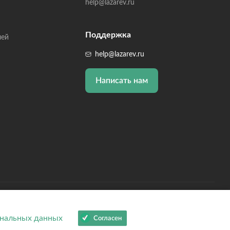
help@lazarev.ru
Поддержка
лей
help@lazarev.ru
Написать нам
 ОГРНИП: 314784729300600, Р/С: 40802810102570002043,
01810200000000593
нальных данных
Согласен