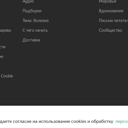
Аудио
Мировые
Подборки
Вдохновение
Тема: болезни
Письма читате
зарева
С чего начать
Сообщество
Доставка
сти
ие
 Cookie
Лазарев Сергей Николаевич (ИП) ИНН: 782570100635,
Банк: ОАО "АЛЬФА-БАНК" БИК: 044525593, К/С: 301
даете согласие на использование cookies и обработку
персо