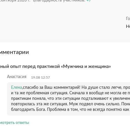
сентября 2020 г.
Благодарность участников:
7
Г
Н
мментарии
ный опыт перед практикой «Мужчина и женщина»
Анастасия
19.08 12:57
Елена
,спасибо за Ваш комментарий! На душе стало легче, пр
и та же проблемная ситуация. Сначала я вообще не могла ее п
практикам поняла, что эти ситуации подталкивают к увеличе
повторилась эта же ситуация. Муж подвел очень сильно. Пони
благодарить Бога. Проблема в том, что не всегда понятно как
мотреть ответы