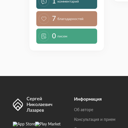
1
комментарий
7
благодарностей
0
писем
Сергей
Информация
Николаевич
Лазарев
Об авторе
Консультация и прием