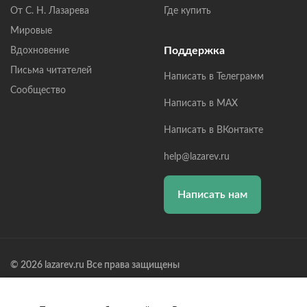
От С. Н. Лазарева
Где купить
Мировые
Поддержка
Вдохновение
Письма читателей
Написать в Телеграмм
Сообщество
Написать в MAX
Написать в ВКонтакте
help@lazarev.ru
Написать нам
© 2026 lazarev.ru Все права защищены
Лазарев Сергей Николаевич (ИП) ИНН: 782570100635, ОГРНИП:
314784729300600, Р/С: 40802810102570002043,