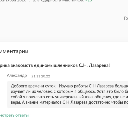
сентября 2020 г.
Благодарность участников:
15
Г
мментарии
рика знакомств единомышленников С.Н. Лазарева!
Александр
21.11 20:22
Доброго времени суток! Изучаю работы С Н Лазарева больше 
изучает ли их человек, с которым я общаюсь. Хотя это было б
собой я понял что есть универсальный язык общения, где не 
веры. А знание материалов С Н Лазарева достаточно чтобы по
мотреть ответы