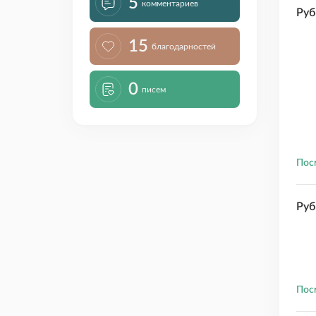
5
комментариев
Руб
15
благодарностей
0
писем
Пос
Руб
Пос