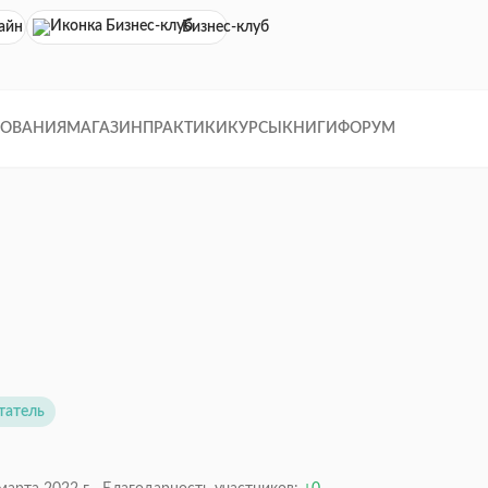
айн кинотеатр
Бизнес-клуб
ДОВАНИЯ
МАГАЗИН
ПРАКТИКИ
КУРСЫ
КНИГИ
ФОРУМ
татель