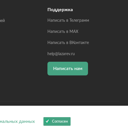
Поддержка
Написать в Телеграмм
лей
Написать в MAX
Написать в ВКонтакте
help@lazarev.ru
Написать нам
 ОГРНИП: 314784729300600, Р/С: 40802810102570002043,
01810200000000593
нальных данных
Согласен