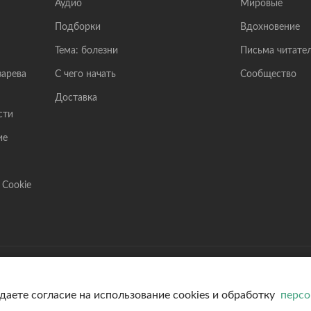
Аудио
Мировые
Подборки
Вдохновение
Тема: болезни
Письма читате
зарева
С чего начать
Сообщество
Доставка
сти
ие
 Cookie
Лазарев Сергей Николаевич (ИП) ИНН: 782570100635,
Банк: ОАО "АЛЬФА-БАНК" БИК: 044525593, К/С: 301
даете согласие на использование cookies и обработку
персо