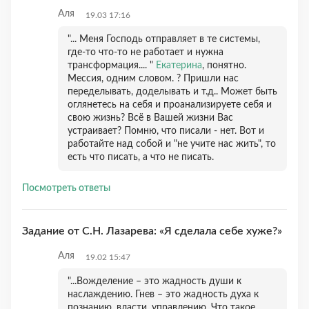
Аля
19.03 17:16
"... Меня Господь отправляет в те системы,
где-то что-то не работает и нужна
трансформация.... "
Екатерина
, понятно.
Мессия, одним словом. ? Пришли нас
переделывать, доделывать и т.д.. Может быть
оглянетесь на себя и проанализируете себя и
свою жизнь? Всё в Вашей жизни Вас
устраивает? Помню, что писали - нет. Вот и
работайте над собой и "не учите нас жить", то
есть что писать, а что не писать.
Посмотреть ответы
Задание от С.Н. Лазарева: «Я сделала себе хуже?»
Аля
19.02 15:47
"...Вожделение – это жадность души к
наслаждению. Гнев – это жадность духа к
познанию, власти, управлению. Что такое