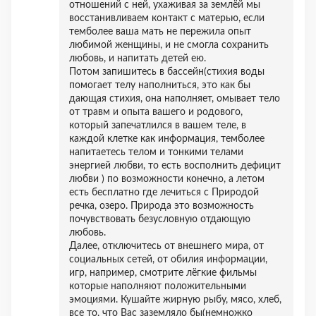
отношений с ней, ухаживая за землёй мы
восстанивливаем контакт с матерью, если
темболее ваша мать не пережила опыт
любимой женщины, и не смогла сохранить
любовь, и напитать детей ею.
Потом запишитесь в бассейн(стихия воды
помогает телу наполниться, это как бы
дающая стихия, она наполняет, омывает тело
от травм и опыта вашего и родового,
который запечатлился в вашем теле, в
каждой клетке как информация, темболее
напитаетесь телом и тонкими телами
энергией любви, то есть восполнить дефицит
любви ) по возможности конечно, а летом
есть бесплатно где лечиться с Природой
речка, озеро. Природа это возможность
почувствовать безусловную отдающую
любовь.
Далее, отключитесь от внешнего мира, от
социальных сетей, от обилия информации,
игр, например, смотрите лёгкие фильмы
которые наполняют положительными
эмоциями. Кушайте жирную рыбу, мясо, хлеб,
все то, что Вас заземляло бы(немножко