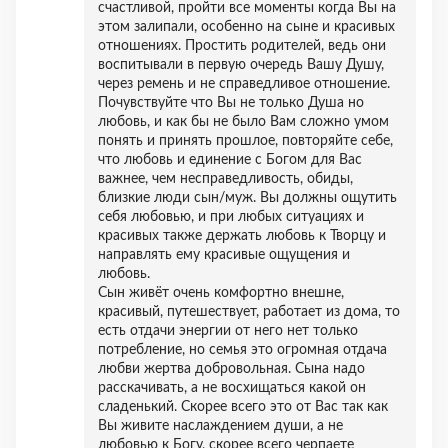
счастливой, пройти все моменты когда Вы на
этом залипали, особенно на сыне и красивых
отношениях. Простить родителей, ведь они
воспитывали в первую очередь Вашу Душу,
через ремень и не справедливое отношение.
Почувствуйте что Вы не только Душа но
любовь, и как бы не было Вам сложно умом
понять и принять прошлое, повторяйте себе,
что любовь и единение с Богом для Вас
важнее, чем несправедливость, обиды,
близкие люди сын/муж. Вы должны ощутить
себя любовью, и при любых ситуациях и
красивых также держать любовь к Творцу и
направлять ему красивые ощущения и
любовь.
Сын живёт очень комфортно внешне,
красивый, путешествует, работает из дома, то
есть отдачи энергии от него нет только
потребление, но семья это огромная отдача
любви жертва добровольная. Сына надо
расскачивать, а не восхищаться какой он
сладенький. Скорее всего это от Вас так как
Вы живите наслаждением души, а не
любовью к Богу, скорее всего черпаете