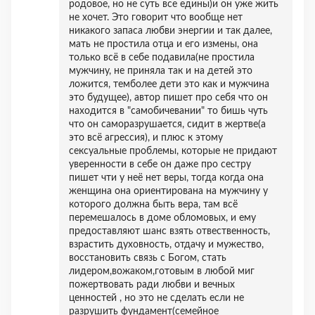
родовое, но не суть все едины)и он уже жить
не хочет. Это говорит что вообще нет
никакого запаса любви энергии и так далее,
мать не простила отца и его измены, она
только всё в себе подавила(не простила
мужчину, не приняла так и на детей это
ложится, темболее дети это как и мужчина
это будущее), автор пишет про себя что он
находится в "самобичевании" то бишь чуть
что он саморазрушается, сидит в жертве(а
это всё агрессия), и плюс к этому
сексуальные проблемы, которые не придают
уверенности в себе он даже про сестру
пишет чти у неё нет веры, тогда когда она
женщина она ориентирована на мужчину у
которого должна быть вера, там всё
перемешалось в доме обломовых, и ему
предоставляют шанс взять отвественность,
взрастить духовность, отдачу и мужество,
восстановить связь с Богом, стать
лидером,вожаком,готовым в любой миг
пожертвовать ради любви и вечных
ценностей , но это не сделать если не
разрушить фундамент(семейное