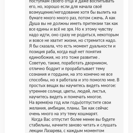
поступкам своего отца и даже воспитывать
его, но, хорошо если для начала своё
возмущение/негодование хотя бы вылить на
бумаге много много раз, потом сжечь. А как
Душа вы не должны иметь притензии так как
все едины и всё не зря. Но к этому чувству
надо идти, оно сразу не родиться, некоторым
и вовсе не хватит жизни, но стремится надо.
Я бы сказала, что есть момент дуальности и
позиция раба, когда ещё нет понятия
единобожия, но это тоже развитие .
Советую, также, поработать дворником,
отлично бодрит и прорабатывает тему
сознания и гордыни, на это конечно не все
способны, но я работала и это помогло мне. В
простых вещах вы научитесь видеть многое:
утреннее солнце, цветы, людей, листья,
научитесь видеть и помечать многое.
На время(на год или годы)отпустите свои
желания, амбиции, планы. Так как сейчас
очень много на эту тему кошмарят.
Когда Вас отпустит более менее вы будете
стабильны, начните заново читать и слушать
лекции Лазарева, с каждым моментом