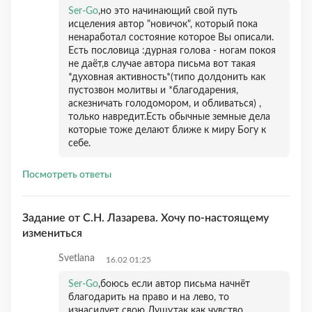
Ser-Go
,но это начинающий свой путь
исцеления автор "новичок", который пока
ненаработал состояние которое Вы описали.
Есть пословица :дурная голова - ногам покоя
не даёт,в случае автора письма вот такая
*духовная активность*(типо долдонить как
пустозвон молитвы и *благодарения,
аскезничать голодомором, и обливаться) ,
только навредит.Есть обычные земные дела
которые тоже делают ближе к миру Богу к
себе.
Посмотреть ответы
Задание от С.Н. Лазарева. Хочу по-настоящему
измениться
Svetlana
16.02 01:25
Ser-Go
,боюсь если автор письма начнёт
благодарить на право и на лево, то
изнасилует свою Душу,так как чувство