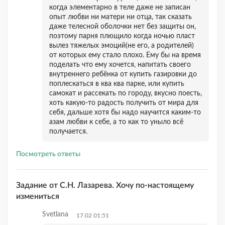
когда элементарно в теле даже не записан
опыт любви ни матери ни отца, так сказать
даже телесной оболочки нет без защиты он,
поэтому парня плющило когда ночью пласт
вылез тяжелых эмоций(не его, а родителей)
от которых ему стало плохо. Ему бы на время
поделать что ему хочется, напитать своего
внутреннего ребёнка от купить газировки до
поплескаться в ква ква парке, или купить
самокат и рассекать по городу, вкусно поесть,
хоть какую-то радость получить от мира для
себя, дальше хотя бы надо научится каким-то
азам любви к себе, а то как то уныло всё
получается.
Посмотреть ответы
Задание от С.Н. Лазарева. Хочу по-настоящему
измениться
Svetlana
17.02 01:51