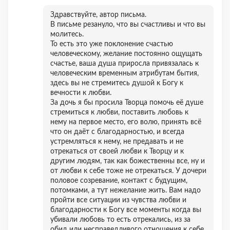
Здравствуйте, автор письма.
В письме резануло, что вы счастливы и что вы
молитесь.
То есть это уже поклонение счастью
человеческому, желание постоянно ощущать
счастье, ваша душа приросла привязалась к
человеческим временным атрибутам бытия,
здесь вы не стремитесь душой к Богу к
вечности к любви.
За дочь я бы просила Творца помочь её душе
стремиться к любви, поставить любовь к
нему на первое место, его волю, принять всё
что он даёт с благодарностью, и всегда
устремляться к нему, не предавать и не
отрекаться от своей любви к Творцу и к
другим людям, так как божественны все, ну и
от любви к себе тоже не отрекаться. У дочери
половое созревание, контакт с будущим,
потомками, а тут нежелание жить. Вам надо
пройти все ситуации из чувства любви и
благодарности к Богу все моменты когда вы
убивали любовь то есть отрекались, из за
обид или несправедливого отношения к себе,