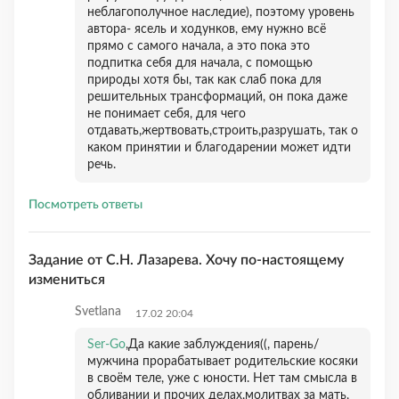
неблагополучное наследие), поэтому уровень
автора- ясель и ходунков, ему нужно всё
прямо с самого начала, а это пока это
подпитка себя для начала, с помощью
природы хотя бы, так как слаб пока для
решительных трансформаций, он пока даже
не понимает себя, для чего
отдавать,жертвовать,строить,разрушать, так о
каком принятии и благодарении может идти
речь.
Посмотреть ответы
Задание от С.Н. Лазарева. Хочу по-настоящему
измениться
Svetlana
17.02 20:04
Ser-Go
,Да какие заблуждения((, парень/
мужчина прорабатывает родительские косяки
в своём теле, уже с юности. Нет там смысла в
обливании и прочих делах,молитвах за мать,