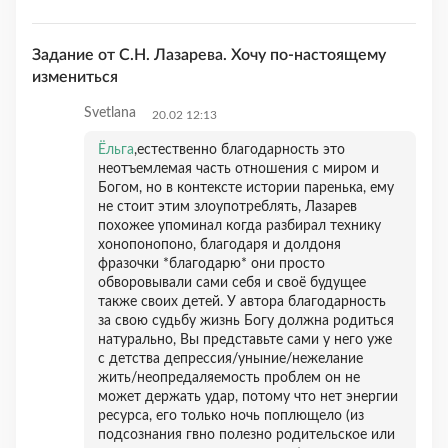
Задание от С.Н. Лазарева. Хочу по-настоящему
измениться
Svetlana
20.02 12:13
Ёльга
,естественно благодарность это
неотъемлемая часть отношения с миром и
Богом, но в контексте истории паренька, ему
не стоит этим злоупотреблять, Лазарев
похожее упоминал когда разбирал технику
хонопонопоно, благодаря и долдоня
фразочки *благодарю* они просто
обворовывали сами себя и своё будущее
также своих детей. У автора благодарность
за свою судьбу жизнь Богу должна родиться
натурально, Вы представьте сами у него уже
с детства депрессия/уныние/нежелание
жить/неопредаляемость проблем он не
может держать удар, потому что нет энергии
ресурса, его только ночь поплющело (из
подсознания гвно полезно родительское или