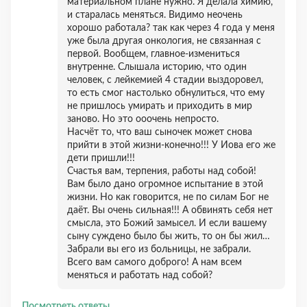
материальном плане нужно. Я делала химию,
и старалась меняться. Видимо неочень
хорошо работала? так как через 4 года у меня
уже была другая онкология, не связанная с
первой. Вообщем, главное-измениться
внутренне. Слышала историю, что один
человек, с лейкемией 4 стадии выздоровел,
то есть смог настолько обнулиться, что ему
не пришлось умирать и приходить в мир
заново. Но это ооочень непросто.
Насчёт то, что ваш сыночек может снова
прийти в этой жизни-конечно!!! У Иова его же
дети пришли!!!
Счастья вам, терпения, работы над собой!
Вам было дано огромное испытание в этой
жизни. Но как говорится, не по силам Бог не
даёт. Вы очень сильная!!! А обвинять себя нет
смысла, это Божий замысел. И если вашему
сыну суждено было бы жить, то он бы жил…
Забрали вы его из больницы, не забрали.
Всего вам самого доброго! А нам всем
меняться и работать над собой?
Посмотреть ответы