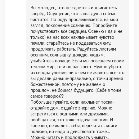
Вы молодец, что не сдаетесь и двигаетесь
вперёд. Ощущение, что ваша душа сейчас
чистится. По роду прослеживается, на мой
взгляд, поклонение сознанию. Попробуйте
почувствовать все сердцем. Осенью ( да и не
только) на нас всех нахлынывает чувство
печали, старайтесь не поддаваться ему,
продолжать работать. Радуйтесь листьям
осенним, солнышку, дождю, людям,
улыбайтесь почаще. Если мы освещаем своим
теплом мир, то и он нас греет. Нужно убрать
из сердца уныние, ни о чем не жалеть, все что
вы делали раньше-правильно, с точки зрения
божественной, поэтому не жалеем о
прошлом, не боимся будущего. (Себе я тоже
самое говорю)??
Побольше гуляйте, если нахлынет тоска-
отдрайте дом, отдайте энергию. Можно
встретиться с родными или друзьями,
пообщаться, это тоже отдача энергии. И
конечно, не жалеть себя, перечитать книги
полезно, но надо и действовать тоже…
Можно читать и продолжать унывать.