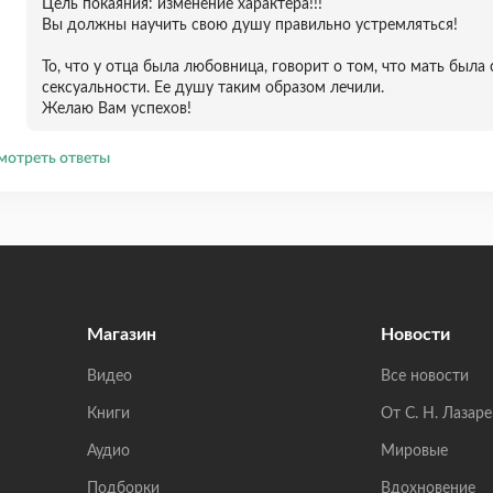
Цель покаяния: изменение характера!!!
Вы должны научить свою душу правильно устремляться!
То, что у отца была любовница, говорит о том, что мать была
сексуальности. Ее душу таким образом лечили.
Желаю Вам успехов!
мотреть ответы
Магазин
Новости
Видео
Все новости
Книги
От С. Н. Лазаре
Аудио
Мировые
Подборки
Вдохновение