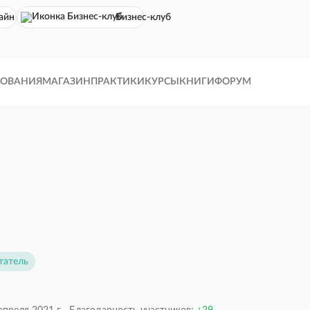
айн кинотеатр
Бизнес-клуб
ДОВАНИЯ
МАГАЗИН
ПРАКТИКИ
КУРСЫ
КНИГИ
ФОРУМ
татель