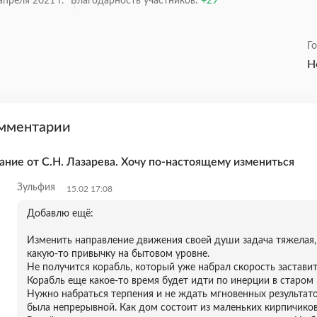
апреля 2021 г.
Благодарность участников:
29
Г
Н
мментарии
ание от С.Н. Лазарева. Хочу по-настоящему измениться
Зульфия
15.02 17:08
Добавлю ещё:
Изменить направление движения своей души задача тяжелая,
какую-то привычку на бытовом уровне.
Не получится корабль, который уже набрал скорость заставит
Корабль еще какое-то время будет идти по инерции в старом
Нужно набраться терпения и не ждать мгновенных результато
была непрерывной. Как дом состоит из маленьких кирпичиков,