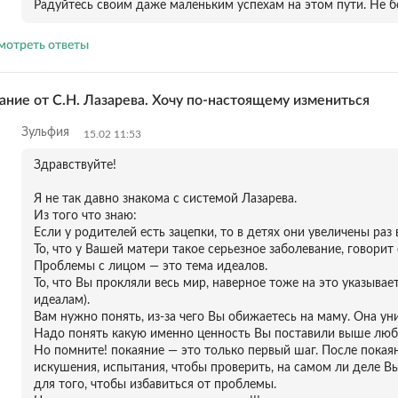
Радуйтесь своим даже маленьким успехам на этом пути. Не б
мотреть ответы
ание от С.Н. Лазарева. Хочу по-настоящему измениться
Зульфия
15.02 11:53
Здравствуйте!
Я не так давно знакома с системой Лазарева.
Из того что знаю:
Если у родителей есть зацепки, то в детях они увеличены раз в
То, что у Вашей матери такое серьезное заболевание, говорит
Проблемы с лицом — это тема идеалов.
То, что Вы прокляли весь мир, наверное тоже на это указыва
идеалам).
Вам нужно понять, из-за чего Вы обижаетесь на маму. Она уни
Надо понять какую именно ценность Вы поставили выше любви
Но помните! покаяние — это только первый шаг. После покаяни
искушения, испытания, чтобы проверить, на самом ли деле Вы
для того, чтобы избавиться от проблемы.