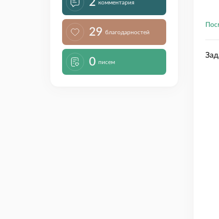
2
комментария
Пос
29
благодарностей
Зад
0
писем