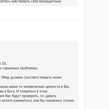
ойтесь чувствовать себя беззащитным.
 10.
 о серьезных проблемах.
ет (Мир должен соостветствовать моим
зила какие-то челевеческие ценности в Вас.
 к Богу. И покаяться в этом.
я Вас будут проверять, т.е. давать
 хотите измениться, или Вы покаялись только