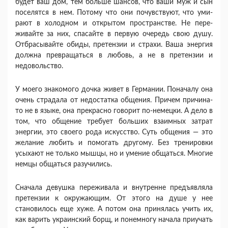
будет ваш дом, тем больше шансов, что ваши муж и сын
посе­лятся в нем. Потому что они почувствуют, что уми­
рают в холодном и открытом пространстве. Не пере­
живайте за них, спасайте в первую очередь свою душу.
Отбрасывайте обиды, претензии и страхи. Ваша энергия
должна превращаться в любовь, а не в претензии и
недовольство.
У моего знакомого дочка живет в Германии. По­началу она
очень страдала от недостатка общения. Причем причина-
то не в языке, она прекрасно гово­рит по-немецки. А дело в
том, что общение требует больших взаимных затрат
энергии, это своего рода искусство. Суть общения — это
желание любить и помогать другому. Без тренировки
усыхают не толь­ко мышцы, но и умение общаться. Многие
немцы общаться разучились.
Сначала девушка переживала и внутренне предъ­являла
претензии к окружающим. От этого на душе у нее
становилось еще хуже. А потом она принялась учить их,
как варить украинский борщ, и понемногу начала приучать