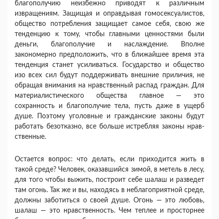
благополучию неизбежно приводят к различным
извращениям. Защищая и оправдывая гомосексуалистов,
общество потребления защищает самое себя, свою же
тенденцию к тому, чтобы глав­ными ценностями были
деньги, благополучие и на­слаждение. Вполне
закономерно предположить, что в ближайшее время эта
тенденция станет усиливать­ся. Государство и общество
изо всех сил будут под­держивать внешние приличия, не
обращая внима­ния на нравственный распад граждан. Для
материа­листического общества главное — это
сохранность и благополучие тела, пусть даже в ущерб
душе. По­этому уголовные и гражданские законы будут
рабо­тать безотказно, все больше истребляя законы нрав­
ственные.
Остается вопрос: что делать, если приходится жить в
такой среде? Человек, оказавшийся зимой, в метель в лесу,
для того чтобы выжить, построит себе шалаш и разведет
там огонь. Так же и вы, находясь в неблагоприятной среде,
должны заботиться о своей душе. Огонь — это любовь,
шалаш — это нравственность. Чем теплее и просторнее