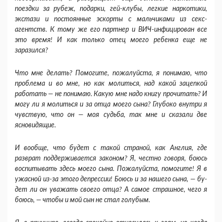
поездки за рубеж, подарки, гей-клубы, легкие наркотики,
экстази и постоян­ные эскорты с мальчиками из секс-
агентств. К тому же его партнер и ВИЧ-инфицирован все
это время! И как только отец моего ребенка еще не
заразился?
Что мне делать? Помогите, пожалуйста, я по­нимаю, что
проблема и во мне, но как молиться, над какой зацепкой
работать — не понимаю. Ка­кую мне надо книгу прочитать? И
могу ли я мо­литься и за отца моего сына? Глубоко внутри я
чувствую, что он — моя судьба, так мне и сказа­ли две
ясновидящие.
И вообще, что будет с такой страной, как Англия, где
разврат поддерживается законом? Я, честно говоря, боюсь
воспитывать здесь моего сына. Пожалуйста, помогите! Я в
ужасной из-за этого депрессии! Боюсь и за нашего сына, — бу­
дет ли он уважать своего отца? А самое страш­ное, чего я
боюсь, — чтобы и мой сын не стал го­лубым.