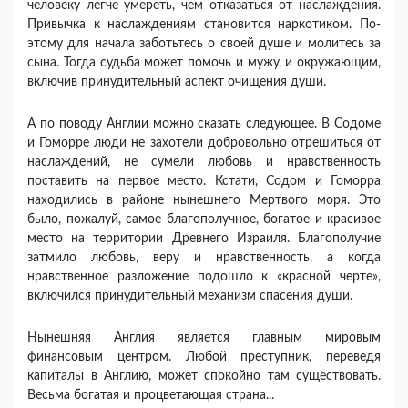
человеку легче умереть, чем отказаться от наслаждения.
При­вычка к наслаждениям становится наркотиком. По­
этому для начала заботьтесь о своей душе и моли­тесь за
сына. Тогда судьба может помочь и мужу, и окружающим,
включив принудительный аспект очи­щения души.
А по поводу Англии можно сказать следующее. В Содоме
и Гоморре люди не захотели добровольно отрешиться от
наслаждений, не сумели любовь и нравственность
поставить на первое место. Кстати, Содом и Гоморра
находились в районе нынешнего Мертвого моря. Это
было, пожалуй, самое благопо­лучное, богатое и красивое
место на территории Древнего Израиля. Благополучие
затмило любовь, веру и нравственность, а когда
нравственное разло­жение подошло к «красной черте»,
включился при­нудительный механизм спасения души.
Нынешняя Англия является главным мировым
финансовым центром. Любой преступник, переведя
капиталы в Англию, может спокойно там существо­вать.
Весьма богатая и процветающая страна...