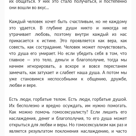
их общаться. У них это стало полу­чаться, и постепенно
они вошли во вкус...
Каждый человек хочет быть счастливым, но не каждому
это удается. В глубине души никто и ни­когда не
утрачивает любовь, поэтому внутри каж­дый из нас
прикасается к истине. Это проявляется как вера, как
совесть, как сострадание. Человек мо­жет почувствовать,
что душа его умирает. Но если убедить себя в том, что
главное — это тело, деньги и благополучие, тогда мы
начнем игнорировать, а вскоре и вовсе перестанем
замечать, как затухает и слабеет наша душа. А потом мы
уже становимся не­способными к общению, дружбе,
любви и вере.
Есть люди, горбатые телом. Есть люди, горбатые душой.
Их бесполезно и вредно осуждать, им нужно помогать.
Как можно помочь гомосексуалисту? Если лишить его
наслаждения, денег и благополу­чия, то его душа может
открыться для любви и веры. Но гомосексуализм как раз и
является резуль­татом поклонения наслаждению, и часто