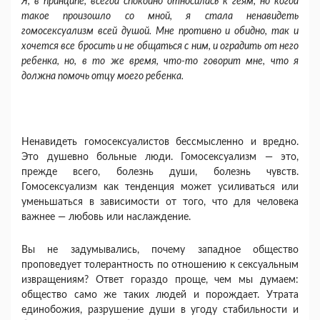
Я, в принципе, всегда спокойно относилась к геям, но когда
такое произошло со мной, я стала ненавидеть
гомосексуализм всей душой. Мне про­тивно и обидно, так и
хочется все бросить и не общаться с ним, и оградить от него
ребенка, но, в то же время, что-то говорит мне, что я
должна помочь отцу моего ребенка.
Ненавидеть гомосексуалистов бессмысленно и вредно.
Это душевно больные люди. Гомосексуа­лизм — это,
прежде всего, болезнь души, болезнь чувств.
Гомосексуализм как тенденция может уси­ливаться или
уменьшаться в зависимости от того, что для человека
важнее — любовь или наслаж­дение.
Вы не задумывались, почему западное общество
проповедует толерантность по отношению к сексу­альным
извращениям? Ответ гораздо проще, чем мы думаем:
общество само же таких людей и порож­дает. Утрата
единобожия, разрушение души в угоду стабильности и