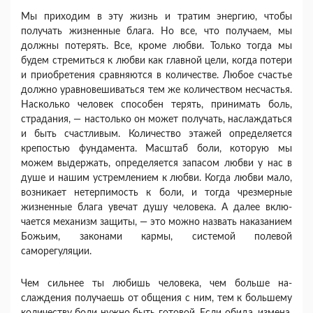
Мы приходим в эту жизнь и тратим энергию, что­бы
получать жизненные блага. Но все, что получа­ем, мы
должны потерять. Все, кроме любви. Толь­ко тогда мы
будем стремиться к любви как главной цели, когда потери
и приобретения сравняются в ко­личестве. Любое счастье
должно уравновешиваться тем же количеством несчастья.
Насколько человек способен терять, принимать боль,
страдания, — на­столько он может получать, наслаждаться
и быть сча­стливым. Количество этажей определяется
крепостью фундамента. Масштаб боли, которую мы
можем вы­держать, определяется запасом любви у нас в
душе и нашим устремлением к любви. Когда любви мало,
возникает нетерпимость к боли, и тогда чрезмерные
жизненные блага увечат душу человека. А далее вклю­
чается механизм защиты, — это можно назвать нака­занием
Божьим, законами кармы, системой полевой
саморегуляции.
Чем сильнее ты любишь человека, чем больше на­
слаждения получаешь от общения с ним, тем к боль­шему