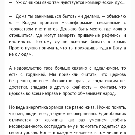
— Уж слишком явно там чувствуется коммерческий дух...
— Дома ты занимаешься бытовыми делами, — объ­ясняю
я. — Воздух пронизан мыслеформами, связан­ными с
торжеством инстинктов. Должно быть место, где можно
отрешиться, где могут замереть привыч­ные рефлексы и
инстинкты. Поэтому лучше все-таки бывать в храме.
Просто нужно понимать, что ты при­ходишь туда к Богу, а
не к людям.
А недовольство твое больше связано с идеализмом, то
есть с гордыней. Мы привыкли считать, что церковь
безгрешна, во всем абсолютно права, а когда видим не­
достатки, впадаем в другую крайность — считаем, что
церковь во всем неправа и просто обманывает народ.
Но ведь энергетика храмов все равно жива. Нуж­но понять,
что мы, люди, всегда будем несовершен­ны. Единобожник
отличается от язычника как раз умением любить
несовершенного, сострадать ему и по­могать подняться до
своего уровня. Бог — в каждом че­ловеке, в том числе и в