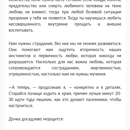
количеству боли нужно быть готовой. Если обида, измена,
предательство или смерть любимого че­ловека на твою
любовь не влияют, тогда при любой болевой ситуации
презрения у тебя не появится. Тогда ты научишься любить
несовершенного, внутренне про­щать и внешне
воспитывать.
Нам нужны страдания, без них мы не можем разви­ваться.
Они помогают нам ощутить вторичность наших
инстинктов и первичность любви, которая никогда не
разрушается. Насколько для нас важна любовь, ко­торая
сопровождается состраданием, жертвенностью,
отрешенностью, настолько нам не нужны мучения.
—А теперь, — продолжаю я, — конкретно и в дета­лях.
Старайся почаще ходить в храм, причем лучше минут 20-
30 идти туда пешком, как это делают палом­ники, чтобы
настроиться.
Дочка досадливо морщится: