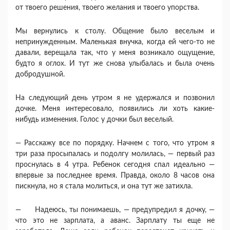
от твоего решения, твоего желания и твоего упорства.
Мы вернулись к столу. Общение было веселым и
непринужденным. Маленькая внучка, когда ей чего-то не
давали, верещала так, что у меня возникало ощуще­ние,
будто я оглох. И тут же снова улыбалась и была очень
добродушной.
На следующий день утром я не удержался и по­звонил
дочке. Меня интересовало, появились ли хоть какие-
нибудь изменения. Голос у дочки был веселый.
— Расскажу все по порядку. Начнем с того, что утром я
три раза просыпалась и подолгу молилась, — первый раз
проснулась в 4 утра. Ребенок сегодня спал идеаль­но —
впервые за последнее время. Правда, около 8 часов она
пискнула, но я стала молиться, и она тут же затихла.
— Надеюсь, ты понимаешь, — предупредил я доч­ку, —
что это не зарплата, а аванс. Зарплату ты еще не