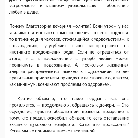
устремляется к главному удовольствию — обретению
любви в душе.
Почему благотворна вечерняя молитва? Если утром у нас
усиливается инстинкт самосохранения, то есть гордыня,
то в течение дня человек, стремящийся к удо­вольствиям, к
наслаждению, усугубляет свою концен­трацию на
инстинкте продолжения рода. Если не отре­шиться от
этого, тяга к наслаждению в ущерб любви мо­жет
проникнуть в подсознание. А поскольку жизненная
энергия распределяется именно в подсознании, то не­
правильные приоритеты приводят к ее снижению, а за­тем,
как минимум, возникают проблемы со здоровьем.
— Кратко объясню, что такое гордыня, как она
проявляется, — продолжаю я, обращаясь к дочери. — Это
осуждение, чувство абсолютной правоты, пре­зрение к
тому, кто предал, оскорбил, обидел, то есть отстаивание
высшего духовного комфорта. Когда это происходит?
Когда мы не понимаем законов все­ленной.