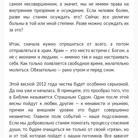
самом несовершенном, а зна­чит, мы не имеем права на
внутреннее презрение и осуждение. Если человек болен,
разве мы станем осуж­дать его? Сейчас все религии
больны в той или иной степени. Разве можно осуждать их
за это?
Итак, сначала нужно отрешиться от всего, а потом
отправляться в храм. Храм — это место встречи с Бо­гом, а
не с иконами и людьми, — именно так и надо на­страивать
себя. Как только появляется свободное вре­мя, желательно
молиться. Обязательно — рано утром и перед сном.
Этой весной 2012 года чистка будет особенно се­рьезной.
Да она уже и началась. В принципе, это прообраз того, что
в Библии называется Страшным Судом. Одни после этой
весны пойдут к любви, дру­гие — к ненависти и унынию,
причем на внешнем уров­не это будет совершенно
незаметно. Главное поле событий — наше подсознание.
Если мы добровольно станем помогать процессу спасения
души, то будем очищаться не только от своей «грязи», но
и от той, ко­торая пойдет с наших потомков. Все зависит