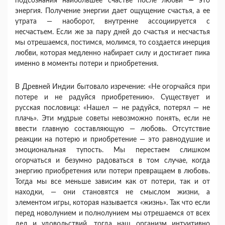
подсознания наибольшее счастье после люб­ви — это
энергия. Получение энергии дает ощущение счастья, а ее
утрата — наоборот, внутренне ассоцииру­ется с
несчастьем. Если же за пару дней до счастья и несчастья
мы отрешаемся, постимся, молимся, то со­здается инерция
любви, которая медленно набирает силу и достигает пика
именно в моменты потери и при­обретения.
В Древней Индии бытовало изречение: «Не огор­чайся при
потере и не радуйся приобретению». Су­ществует и
русская пословица: «Нашел — не радуйся, потерял — не
плачь». Эти мудрые советы невозмож­но понять, если не
ввести главную составляющую — любовь. Отсутствие
реакции на потерю и приобрете­ние — это равнодушие и
эмоциональная тупость. Мы перестаем слишком
огорчаться и безумно радоваться в том случае, когда
энергию приобретения или потери превращаем в любовь.
Тогда мы все меньше зависим как от потери, так и от
находки, — они становятся не смыслом жизни, а
элементом игры, которая называет­ся «жизнь». Так что если
перед новолунием и полнолу­нием мы отрешаемся от всех
дел и удовольствий, тог­да наш организм интуитивно