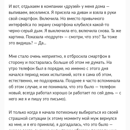
И вот, отдыхаем в компании «друзей» у меня дома —
выпиваем, веселимся. Я присела на диван и взяла в руки
свой смартфон. Включила. Но вместо привычного
интерфейса по экрану смартфона клубился какой-то
черно-серый дым. Я выключила его, включила снова. Та же
картина. Показала «подруге» — смотри, что это? Ты тоже
это видишь? — Да...
Мне стало очень неприятно, я отбросила смартфон в
сторону и постаралась больше об этом не думать. На
утро телефон был в порядке, но именно с этого дня
начался период моих испытаний, хотя я сама об этом,
естественно, не подозревала. Позднее я часто вспоминала
об этом случае, и не понимала, что это было — телефон
новый, всегда работал хорошо (и работает по сей день — с
него же я и пишу это письмо).
И только когда я начала потихоньку выбираться из своей
страшной ситуации (к этому моменту мой муж вернулся
ко мне, и я его приняла), я догадалась, что это было —