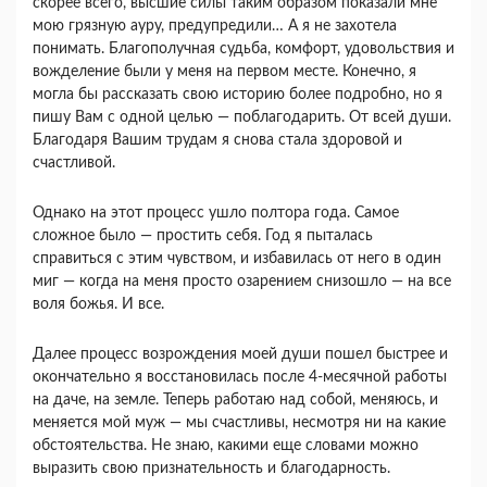
скорее всего, высшие силы таким образом показали мне
мою грязную ауру, предупредили… А я не захотела
понимать. Благополучная судьба, комфорт, удовольствия и
вожделение были у меня на первом месте. Конечно, я
могла бы рассказать свою историю более подробно, но я
пишу Вам с одной целью — поблагодарить. От всей души.
Благодаря Вашим трудам я снова стала здоровой и
счастливой.
Однако на этот процесс ушло полтора года. Самое
сложное было — простить себя. Год я пыталась
справиться с этим чувством, и избавилась от него в один
миг — когда на меня просто озарением снизошло — на все
воля божья. И все.
Далее процесс возрождения моей души пошел быстрее и
окончательно я восстановилась после 4-месячной работы
на даче, на земле. Теперь работаю над собой, меняюсь, и
меняется мой муж — мы счастливы, несмотря ни на какие
обстоятельства. Не знаю, какими еще словами можно
выразить свою признательность и благодарность.