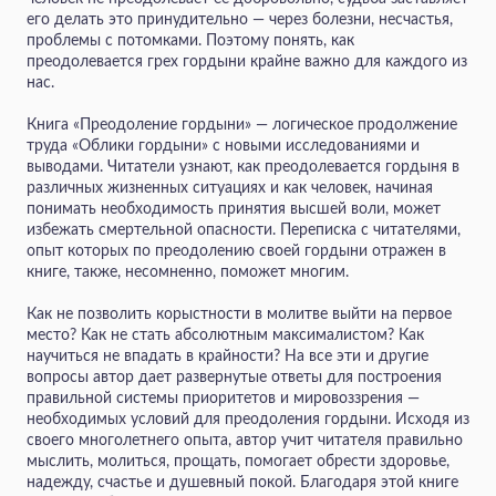
его делать это принудительно — через болезни, несчастья,
проблемы с потомками. Поэтому понять, как
преодолевается грех гордыни крайне важно для каждого из
нас.
Книга «Преодоление гордыни» — логическое продолжение
труда «Облики гордыни» с новыми исследованиями и
выводами. Читатели узнают, как преодолевается гордыня в
различных жизненных ситуациях и как человек, начиная
понимать необходимость принятия высшей воли, может
избежать смертельной опасности. Переписка с читателями,
опыт которых по преодолению своей гордыни отражен в
книге, также, несомненно, поможет многим.
Как не позволить корыстности в молитве выйти на первое
место? Как не стать абсолютным максималистом? Как
научиться не впадать в крайности? На все эти и другие
вопросы автор дает развернутые ответы для построения
правильной системы приоритетов и мировоззрения —
необходимых условий для преодоления гордыни. Исходя из
своего многолетнего опыта, автор учит читателя правильно
мыслить, молиться, прощать, помогает обрести здоровье,
надежду, счастье и душевный покой. Благодаря этой книге