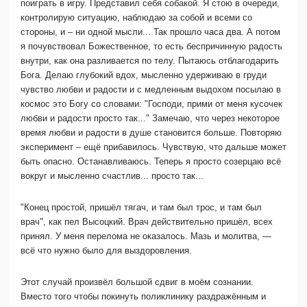
поиграть в игру. Представил себя собакой. Я стою в очереди,
контролирую ситуацию, наблюдаю за собой и всеми со
стороны, и – ни одной мысли... Так прошло часа два. А потом
я почувствовал Божественное, то есть беспричинную радость
внутри, как она разливается по телу. Пытаюсь отблагодарить
Бога. Делаю глубокий вдох, мысленно удерживаю в груди
чувство любви и радости и с медленным выдохом посылаю в
космос это Богу со словами: "Господи, прими от меня кусочек
любви и радости просто так..." Замечаю, что через некоторое
время любви и радости в душе становится больше. Повторяю
эксперимент – ещё прибавилось. Чувствую, что дальше может
быть опасно. Останавливаюсь. Теперь я просто созерцаю всё
вокруг и мысленно счастлив... просто так...
"Конец простой, пришёл тягач, и там был трос, и там был
врач", как пел Высоцкий. Врач действительно пришёл, всех
принял. У меня перелома не оказалось. Мазь и молитва, —
всё что нужно было для выздоровления.
Этот случай произвёл большой сдвиг в моём сознании.
Вместо того чтобы покинуть поликлинику раздражённым и