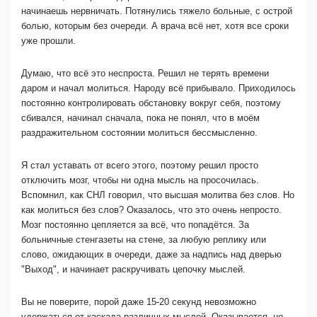
начинаешь нервничать. Потянулись тяжело больные, с острой
болью, которым без очереди. А врача всё нет, хотя все сроки
уже прошли.
Думаю, что всё это неспроста. Решил не терять времени
даром и начал молиться. Народу всё прибывало. Приходилось
постоянно контролировать обстановку вокруг себя, поэтому
сбивался, начинал сначала, пока не понял, что в моём
раздражительном состоянии молиться бессмысленно.
Я стал уставать от всего этого, поэтому решил просто
отключить мозг, чтобы ни одна мысль на просочилась.
Вспомнил, как СНЛ говорил, что высшая молитва без слов. Но
как молиться без слов? Оказалось, что это очень непросто.
Мозг постоянно цепляется за всё, что попадётся. За
больничные стенгазеты на стене, за любую реплику или
слово, ожидающих в очереди, даже за надпись над дверью
"Выход", и начинает раскручивать цепочку мыслей.
Вы не поверите, порой даже 15-20 секунд невозможно
удержаться от каскада различных мыслей. Оказывается, не