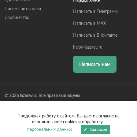
Письма читателей
Написать в Телеграмм
Сообщество
Написать в MAX
Написать в ВКонтакте
help@lazarev.ru
Написать нам
© 2026 lazarev.ru Все права защищены
Лазарев Сергей Николаевич (ИП) ИНН: 782570100635, ОГРНИП:
314784729300600, Р/С: 40802810102570002043,
Банк: ОАО "АЛЬФА-БАНК" БИК: 044525593, К/С:
Продолжая работу с сайтом, Вы даете согласие на
30101810200000000593
использование cookies и обработку
персональных данных
Согласен