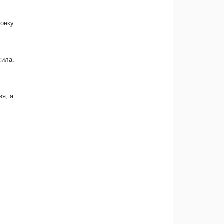
шонку
сила.
зя, а