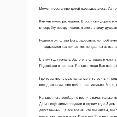
Может и состояние детей накладывалось. Их трое
Камней много раскидала. Второй сын дорого мне
мясорубку прокручивали, я имею в виду душевн
Родился он, слава Богу, здоровым, но проблем
— задыхался как при астме, но диагноз астма та
В этом году начала Вас опять слушать и читать
Подзабыла о чистках. Раньше, когда Вас всё вр
Где-то за месяц муж начал меня готовить к пр
передразнивал, вёл себя отвратительно.
Меня, 
Раньше я его вообще не воспитывала, только м
Да мы ещё жилье продали и строим года 3 дом,
двухэтажный. За всё время, что мы живем, мы
потом каждые три года. Итого раз 11 точно пер