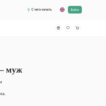
С чего начать
Войти
— муж
и
ла.