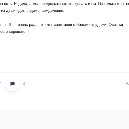
а есть. Родила, а мел продолжаю хотеть кушать и ем. Не только мел, н
а из души идет, видимо, вожделение.
нь люблю, очень рада, что Бог свел меня с Вашими трудами. Счастья,
сего хорошего!!!
0
0
П