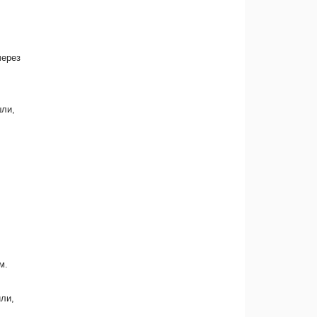
через
шли,
м.
ли,