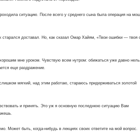
 проходила ситуацию.
После всего у среднего сына была операция на мо
к старался доставал. Но, как сказал Омар Хайям, «Твои ошибки — твоя 
 хорошим мне уроком.
Чувствую всем нутром: обижаться уже давно нель
ается еще раздражение.
 слишком мягкий, над этим работаю, стараюсь придерживаться золотой
вствовать и принять. Это уж я основную последнюю ситуацию Вам
кажешь.
мо. Может быть, когда-нибудь в лекциях своих ответите на мой вопрос.