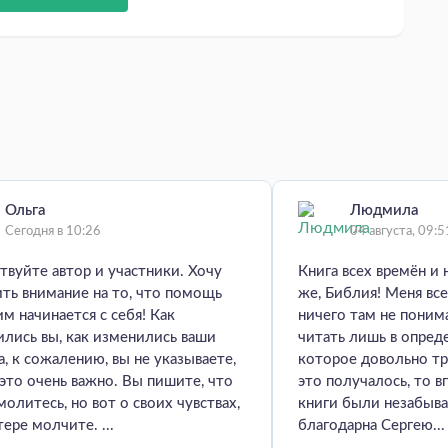
Ольга
Людмила
Сегодня в 10:26
04 августа, 09:5
твуйте автор и участники. Хочу
Книга всех времён и 
ть внимание на то, что помощь
же, Библия! Меня все
м начинается с себя! Как
ничего там не пони
лись вы, как изменились ваши
читать лишь в опред
а, к сожалению, вы не указываете,
которое довольно тр
 это очень важно. Вы пишите, что
это получалось, то в
молитесь, но вот о своих чувствах,
книги были незабыв
тере молчите. ...
благодарна Сергею...