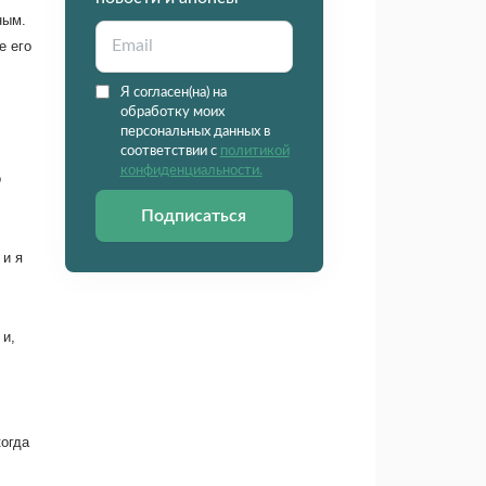
ным.
е его
Я согласен(на) на
обработку моих
персональных данных в
соответствии с
политикой
конфиденциальности.
о
Подписаться
 и я
 и,
когда