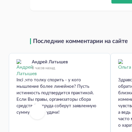
Последние комментарии на сайте
Андрей Латышев
8 часов назад
Inci ,что толку спорить - у кого
Здравс
мышление более линейное? Пусть
обрати
истинность подтвердится практикой.
близки
Если Вы правы, организаторы сбора
измени
средств без труда соберут заявленную
чувств
сумму. Всем - удачи!
а ведь
часто 
о хара