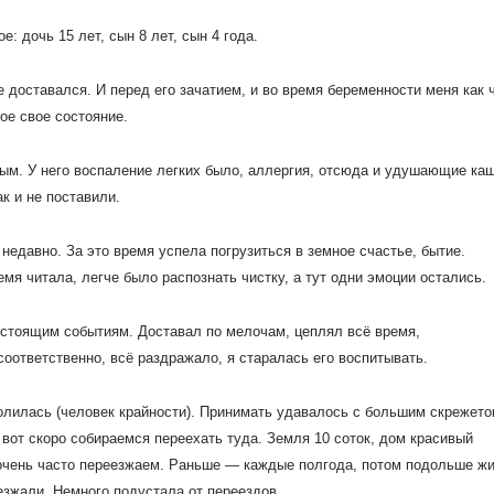
: дочь 15 лет, сын 8 лет, сын 4 года.
 доставался. И перед его зачатием, и во время беременности меня как 
ое свое состояние.
ным. У него воспаление легких было, аллергия, отсюда и удушающие ка
к и не поставили.
 недавно. За это время успела погрузиться в земное счастье, бытие.
емя читала, легче было распознать чистку, а тут одни эмоции остались.
едстоящим событиям. Доставал по мелочам, цеплял всё время,
соответственно, всё раздражало, я старалась его воспитывать.
олилась (человек крайности). Принимать удавалось с большим скрежето
 вот скоро собираемся переехать туда.
Земля 10 соток, дом красивый
 очень часто переезжаем. Раньше — каждые полгода, потом подольше жи
еезжали. Немного подустала от переездов.