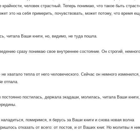
е крайности, человек страстный.
Теперь понимаю, что такое быть страст
ожет это на себя примерить, почувствовать, может потому, что время ещ
ь, читала Ваши книги, но, видимо, не туда пошла.
едению сразу понимаю свое внутреннее состояние. Он строгий, немног
 не хватало тепла от него человеческого. Сейчас он немного изменился,
бе отпала.
 я постоянно постилась, держала экадаши, молилась, читала Ваши книги,
середины.
наладиться, помиримся, я берусь за Ваши книги и снова новая волна
ришлось отказать от всего: от постов, и от Ваших книг. Но молитвы я ни