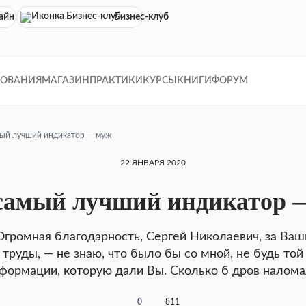
айн кинотеатр
Бизнес-клуб
ДОВАНИЯ
МАГАЗИН
ПРАКТИКИ
КУРСЫ
КНИГИ
ФОРУМ
ый лучший индикатор — муж
22 ЯНВАРЯ 2020
самый лучший индикатор 
Огромная благодарность, Сергей Николаевич, за Ваш
труды, — не знаю, что было бы со мной, не будь той
формации, которую дали Вы. Сколько б дров налома
0
811