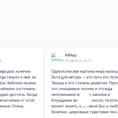
MMay
1
03 августа, 21:17
народов, конечно
Однополюсная картина мира налиц
гда тянуло к ней, но
Хотя для автора — это путь его поз
мала. Библию можно
Творца и его ступень развития. Про
елённом состоянии,
это смешанные логики и отсюда
удно достичь. Когда
непонимание высших законов и
печатления от этой
блуждание вокруг да около, поэто
аемые! Очень
может понять, кто такой Бог и люб
Конечно, церковные трактовки пон..