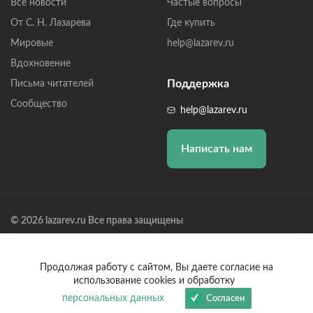
Все новости
Частые вопросы
От С. Н. Лазарева
Где купить
Мировые
help@lazarev.ru
Вдохновение
Поддержка
Письма читателей
Сообщество
help@lazarev.ru
Написать нам
© 2026 lazarev.ru Все права защищены
Лазарев Сергей Николаевич (ИП) ИНН: 782570100635, ОГРНИП:
314784729300600, Р/С: 40802810102570002043,
Банк: ОАО "АЛЬФА-БАНК" БИК: 044525593, К/С:
Продолжая работу с сайтом, Вы даете согласие на
30101810200000000593
использование cookies и обработку
персональных данных
Согласен