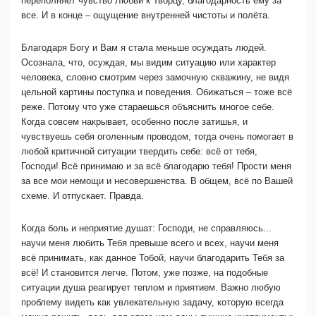
переполняет чувство Любви к Творцу, благодарность ему за
все. И в конце – ощущение внутренней чистоты и полёта.
Благодаря Богу и Вам я стала меньше осуждать людей.
Осознала, что, осуждая, мы видим ситуацию или характер
человека, словно смотрим через замочную скважину, не видя
цельной картины поступка и поведения. Обижаться – тоже всё
реже. Потому что уже стараешься объяснить многое себе.
Когда совсем накрывает, особенно после затишья, и
чувствуешь себя оголенным проводом, тогда очень помогает в
любой критичной ситуации твердить себе: всё от тебя,
Господи! Всё принимаю и за всё благодарю тебя! Прости меня
за все мои немощи и несовершенства. В общем, всё по Вашей
схеме. И отпускает. Правда.
Когда боль и неприятие душат: Господи, не справляюсь...
научи меня любить Тебя превыше всего и всех, научи меня
всё принимать, как данное Тобой, научи благодарить Тебя за
всё! И становится легче. Потом, уже позже, на подобные
ситуации душа реагирует теплом и приятием. Важно любую
проблему видеть как увлекательную задачу, которую всегда