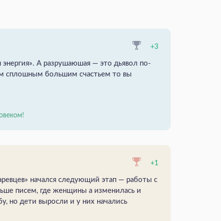
+3
 энергия». А разрушаюшая — это дьявол по-
им сплошным большим счастьем то вы
овеком!
+1
аревцев» начался следующий этап — работы с
ьше писем, где женщины а изменилась и
у, но дети выросли и у них начались