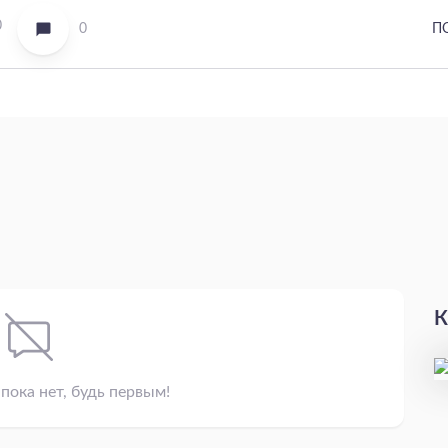
0
0
П
К
пока нет, будь первым!