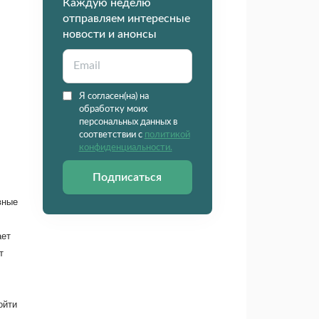
Каждую неделю
отправляем интересные
новости и анонсы
Я согласен(на) на
обработку моих
персональных данных в
соответствии с
политикой
конфиденциальности.
Подписаться
вные
ает
т
ойти