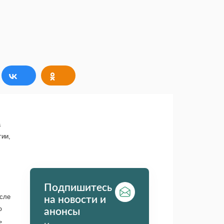
а
гии,
Подпишитесь
осле
на новости и
ю
анонсы
ь