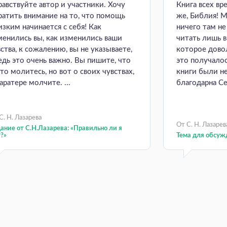
равствуйте автор и участники. Хочу
Книга всех вр
ратить внимание на то, что помощь
же, Библия! М
изким начинается с себя! Как
ничего там н
менились вы, как изменились ваши
читать лишь 
ства, к сожалению, вы не указываете,
которое довол
ведь это очень важно. Вы пишите, что
это получалос
то молитесь, но вот о своих чувствах,
книги были н
аратере молчите. ...
благодарна Се
С. Н. Лазарева
От С. Н. Лазарев
ание от С.Н.Лазарева: «Правильно ли я
?»
Тема для обсуж