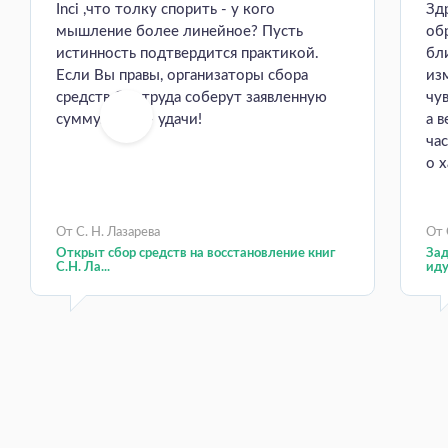
Inci ,что толку спорить - у кого
Зд
мышление более линейное? Пусть
об
истинность подтвердится практикой.
бл
Если Вы правы, организаторы сбора
из
средств без труда соберут заявленную
чув
сумму. Всем - удачи!
а 
час
о х
От С. Н. Лазарева
От 
Открыт сбор средств на восстановление книг
Зад
С.Н. Ла...
иду