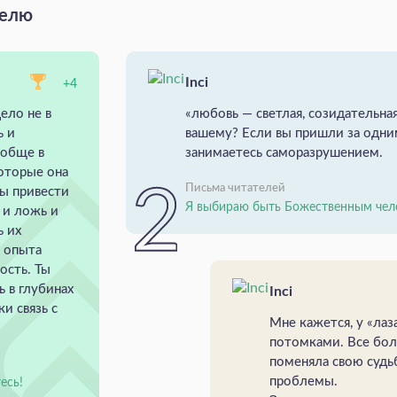
делю
Inci
+4
ело не в
«любовь — светлая, созидательная
ь и
вашему? Если вы пришли за одн
ообще в
занимаетесь саморазрушением.
которые она
Письма читателей
ны привести
Я выбираю быть Божественным чел
ь и ложь и
ь их
о опыта
ость. Ты
ь в глубинах
Inci
и связь с
Мне кажется, у «лаз
потомками. Все бол
поменяла свою судьб
проблемы.
есь!