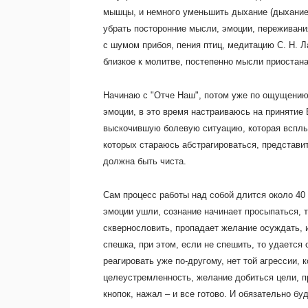
мышцы, и немного уменьшить дыхание (дыхание 
убрать посторонние мысли, эмоции, переживани
с шумом прибоя, пения птиц, медитацию С. Н. Л
близкое к молитве, постепенно мысли приостан
Начинаю с "Отче Наш", потом уже по ощущению 
эмоции, в это время настраиваюсь на принятие
выскочившую болевую ситуацию, которая всплыв
которых стараюсь абстрагироваться, представит
должна быть чиста.
Сам процесс работы над собой длится около 40
эмоции ушли, сознание начинает просыпаться, т
сквернословить, пропадает желание осуждать, 
спешка, при этом, если не спешить, то удается
реагировать уже по-другому, нет той агрессии,
целеустремленность, желание добиться цели, пр
кнопок, нажал – и все готово. И обязательно бу