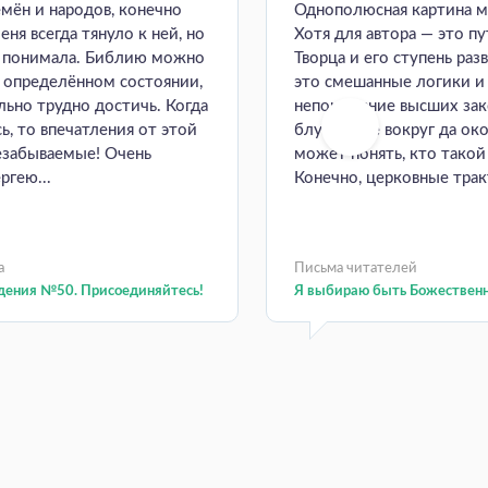
емён и народов, конечно
Однополюсная картина м
еня всегда тянуло к ней, но
Хотя для автора — это пу
е понимала. Библию можно
Творца и его ступень раз
в определённом состоянии,
это смешанные логики и
ьно трудно достичь. Когда
непонимание высших зак
ь, то впечатления от этой
блуждание вокруг да око
езабываемые! Очень
может понять, кто такой
ргею...
Конечно, церковные тракт
а
Письма читателей
дения №50. Присоединяйтесь!
Я выбираю быть Божествен