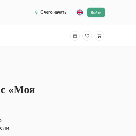
С чего начать
Войти
рс «Моя
о
если