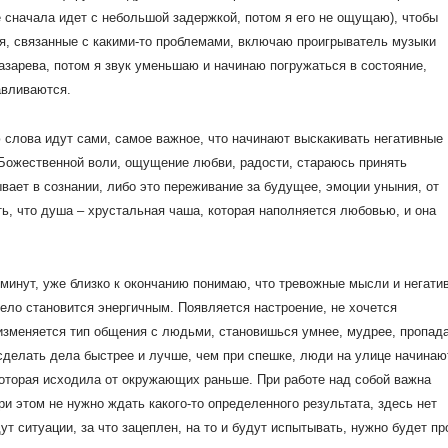
сначала идет с небольшой задержкой, потом я его не ощущаю), чтобы
я, связанные с какими-то проблемами, включаю проигрыватель музыки
азарева, потом я звук уменьшаю и начинаю погружаться в состояние,
авливаются.
слова идут сами, самое важное, что начинают выскакивать негативные
 Божественной воли, ощущение любви, радости, стараюсь принять
ает в сознании, либо это переживание за будущее, эмоции уныния, от
ь, что душа – хрустальная чаша, которая наполняется любовью, и она
 минут, уже близко к окончанию понимаю, что тревожные мысли и негати
ело становится энергичным. Появляется настроение, не хочется
изменяется тип общения с людьми, становишься умнее, мудрее, пропад
 сделать дела быстрее и лучше, чем при спешке, люди на улице начинаю
 которая исходила от окружающих раньше. При работе над собой важна
и этом не нужно ждать какого-то определенного результата, здесь нет
дут ситуации, за что зацеплен, на то и будут испытывать, нужно будет пр