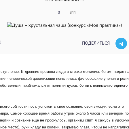
0
844
0
ПОДЕЛИТЬСЯ
тступление. В древние времена люди в страхе молились богам, падая н
вития человеческой цивилизации появлялись философские учения и рели
обственный, приближался от понятия духов, богов к пониманию единого
его соблюсти пост, успокоить свое сознание, свои эмоции, если это
мира. Самое хорошее время работы утром около 5 часов или вечером п
нергии и сознание еще не проснулось, организм спит, я сажусь в удобну
ное место), руки кладу на колени, закрываю глаза, чтобы не напрягалис