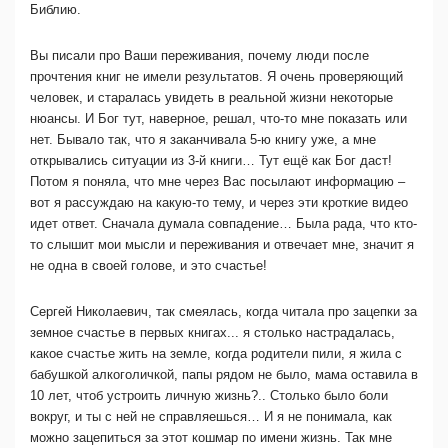
Библию.
Вы писали про Ваши переживания, почему люди после
прочтения книг не имели результатов. Я очень проверяющий
человек, и старалась увидеть в реальной жизни некоторые
нюансы. И Бог тут, наверное, решал, что-то мне показать или
нет. Бывало так, что я заканчивала 5-ю книгу уже, а мне
открывались ситуации из 3-й книги… Тут ещё как Бог даст!
Потом я поняла, что мне через Вас посылают информацию –
вот я рассуждаю на какую-то тему, и через эти кроткие видео
идет ответ. Сначала думала совпадение… Была рада, что кто-
то слышит мои мысли и переживания и отвечает мне, значит я
не одна в своей голове, и это счастье!
Сергей Николаевич, так смеялась, когда читала про зацепки за
земное счастье в первых книгах... я столько настрадалась,
какое счастье жить на земле, когда родители пили, я жила с
бабушкой алкоголичкой, папы рядом не было, мама оставила в
10 лет, чтоб устроить личную жизнь?.. Столько было боли
вокруг, и ты с ней не справляешься… И я не понимала, как
можно зацепиться за этот кошмар по имени жизнь. Так мне