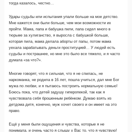
тогда казалось, честно…
Удары судьбы или испытания упали больше на мое детство.
Мне кажется они были больше, чем мои возможности их
пройти. Мама, папа и бабушка пили, папа сидел много в
тюрьме за хулиганство, я выросла с бабушкой больше,
которая пила, мама делала аборты от папы, потом мама
уехала зарабатывать деньги проституцией… У людей есть
судьбы и пострашнее, но мне это было все тяжело, и я часто
думала «за что?».
Многие говорят, что я сильная, что я не спилась, не
наркоманка, не родила в 16 лет, пошла учиться, дал мне Бог
мужа по любви, и я пытаюсь построить нормальную семью!
Боюсь пока, что детей задушу гиперопекой, так как я
чувствовала себя брошенным ребёнком. Думаю взять из
детдома дитя, конечно, муж хочет своего и он имеет на это
право.
Ещё у меня были ощущения и чувства, которые я не
понимала, и очень часто я слышу у Вас то, что я чувствую!