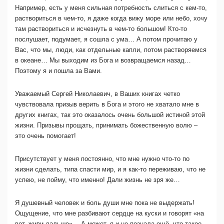
Например, есть у меня сильная потребность слиться с кем-то,
раствориться в чем-то, я даже когда вижу море или небо, хочу
там раствориться и исчезнуть в чем-то большом! Кто-то
послушает, подумает, я сошла с ума… А потом прочитаю у
Вас, что мы, люди, как отдельные капли, потом растворяемся
в океане… Мы выходим из Бога и возвращаемся назад…
Поэтому я и пошла за Вами.
Уважаемый Сергей Николаевич, в Ваших книгах четко
чувствовала призыв верить в Бога и этого не хватало мне в
других книгах, так это оказалось очень большой истиной этой
жизни. Призывы прощать, принимать божественную волю –
это очень помогает!
Присутствует у меня постоянно, что мне нужно что-то по
жизни сделать, типа спасти мир, и я как-то переживаю, что не
успею, не пойму, что именно! Дали жизнь не зря же…
Я душевный человек и боль души мне пока не выдержать!
Ощущение, что мне разбивают сердце на куски и говорят «на
вот, живи дальше»… А может, я и не познала ещё, что такое