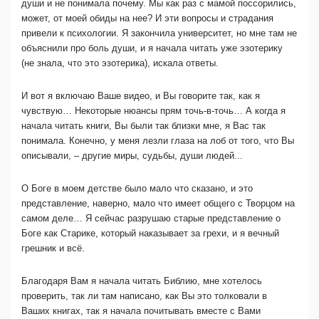
души и не понимала почему. Мы как раз с мамой поссорились,
может, от моей обиды на нее?
И эти вопросы и страдания
привели к психологии. Я закончила университет, но мне там не
объяснили про боль души, и я начала читать уже эзотерику
(не знала, что это эзотерика), искала ответы.
И вот я включаю Ваше видео, и Вы говорите так, как я
чувствую… Некоторые нюансы прям точь-в-точь… А когда я
начала читать книги, Вы были так близки мне, я Вас так
понимала. Конечно, у меня лезли глаза на лоб от того, что Вы
описывали, – другие миры, судьбы, души людей...
О Боге в моем детстве было мало что сказано, и это
представление, наверно, мало что имеет общего с Творцом на
самом деле… Я сейчас разрушаю старые представление о
Боге как Старике, который наказывает за грехи, и я вечный
грешник и всё.
Благодаря Вам я начала читать Библию, мне хотелось
проверить, так ли там написано, как Вы это толковали в
Ваших книгах, так я начала почитывать вместе с Вами