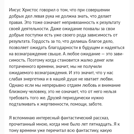
Иисус Христос говорил о том, что при соверше­нии
добрых дел левая рука не должна знать, что делает
правая. Это тоже означает непривязанность к результату
своей деятельности. Даже ожи­дание похвалы за свои
добрые поступки есть уже своего рода зависимость от
результата. Гордость за то, что делаешь благое дело,
позволяет ожидать благодарности в будущем и надеяться
на возна­граждение свыше. А любое ожидание — это зави­
симость. Поэтому когда становится жалко денег или
потраченного времени, значит, мы не получи­ли
ожидаемого вознаграждения. И это значит, что у нас
слабая энергетика и в нашей душе не хватает любви.
Однако если мы непрерывно отдаем лю­бовь и внимание
близкому человеку, это не озна­чает, что от него нельзя
требовать того же. Друзей периодически нужно
подталкивать к жертвенно­сти, помощи, заботе.
Я вспоминаю интересный фантастический рас­сказ,
прочитанный мною, когда мне было лет пят­надцать. Я к
тому времени уже перечитал всю фантастику, какую