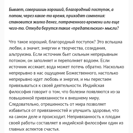
Бывает, совершишь хороший, благородный поступок, а
потом, через какое-то время, прихо­дят сомнения:
становится жалко денег, потра­ченного времени или еще
чего-то. Откуда берут­ся такие «предательские» мысли?
Что такое хороший, благородный поступок? Это вспышка
любви, а значит, энергии и творчест­ва, созидания,
альтруизма. Если источник бьет сильным непрерывным
потоком, он заполняет и переполняет водоем. Если
источник иссякает, во­да может потечь обратно. Насколько
непрерывно в нас ощущение Божественного, настолько
непре­рывно идет любовь и энергия, и мы перестаем
привязываться к своей деятельности. Индийская
философия говорит о том, что болезни появляют­ся из-за
повышенной привязанности к внешнему миру.
Следовательно, отрешенность от мира по­зволяет
избавиться от привязанностей и улучшить здоровье, что
на самом деле и происходит. Непривязанность к плодам
своей работы составляет в индийской философии один из
главных аспектов счастья.