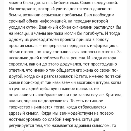
можно было достать в библио­теках. Сюжет следующий.
На звездолете, который улетел достаточно далеко от
Земли, возникли серьезные проблемы. Был необходим
срочный об­мен информацией, на передачу которой
уходили сутки. Взаимный обмен сигналами растянулся бы
на месяцы, и члены экипажа могли бы погибнуть. И тогда
одному из руководителей проекта пришла в голову
простая мысль — непрерывно передавать информацию с
обеих сторон, по ходу состыковы­вая вопросы и ответы. За
несколько дней пробле­ма была решена. И когда автора
спросили, как он до этого додумался, тот простодушно
ответил, что именно так общается его жена со своей по­
другой, когда они разговаривают. Кстати, имен­но по такой
схеме происходит так называемый мозговой штурм, когда
в группе людей действует главное правило: не
останавливать воображение ни при каком случае. Критика,
анализ, оценка не допускаются. То есть истинное
творчество на­чинается тогда, когда отбрасывается
здравый смысл. Когда мы взаимодействуем на поверх­
ностных уровнях со слабой энергией, ситуация
регулируется тем, что называется здравым смыс­лом, то