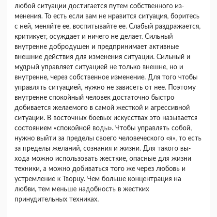
лю­бой ситуации достигается путем собственного из­
менения. То есть если вам не нравится ситуация, боритесь
с ней, меняйте ее, воспитывайте ее. Сла­бый раздражается,
критикует, осуждает и ничего не делает. Сильный
внутренне добродушен и предпринимает активные
внешние действия для изменения ситуации. Сильный и
мудрый управля­ет ситуацией не только внешне, но и
внутренне, через собственное изменение. Для того чтобы
управлять ситуацией, нужно не зависеть от нее. Поэтому
внутренне спокойный человек достаточно быстро
добивается желаемого в самой жесткой и агрессивной
ситуации. В восточных боевых ис­кусствах это называется
состоянием «спокойной воды». Чтобы управлять собой,
нужно выйти за пределы своего человеческого «я», то есть
за пре­делы желаний, сознания и жизни. Для такого вы­
хода можно использовать жесткие, опасные для жизни
техники, а можно добиваться того же через любовь и
устремление к Творцу. Чем больше концентрация на
любви, тем меньше надобность в жестких
принудительных техниках.