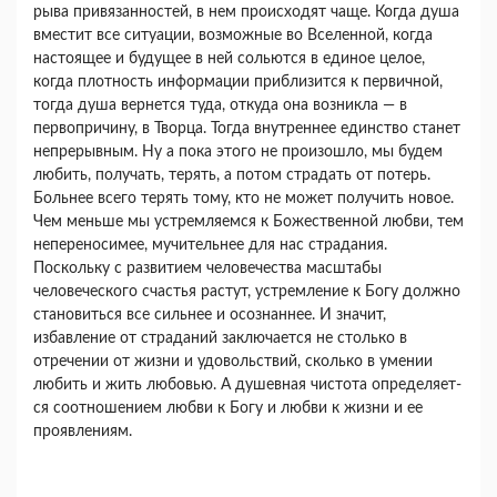
рыва привязанностей, в нем происходят чаще. Когда душа
вместит все ситуации, возможные во Вселенной, когда
настоящее и будущее в ней соль­ются в единое целое,
когда плотность информации приблизится к первичной,
тогда душа вернется туда, откуда она возникла — в
первопричину, в Творца. Тогда внутреннее единство станет
непре­рывным. Ну а пока этого не произошло, мы будем
любить, получать, терять, а потом страдать от по­терь.
Больнее всего терять тому, кто не может получить новое.
Чем меньше мы устремляемся к Божественной любви, тем
непереносимее, мучи­тельнее для нас страдания.
Поскольку с развитием человечества масштабы
человеческого счастья рас­тут, устремление к Богу должно
становиться все сильнее и осознаннее. И значит,
избавление от страданий заключается не столько в
отречении от жизни и удовольствий, сколько в умении
любить и жить любовью. А душевная чистота определяет­
ся соотношением любви к Богу и любви к жизни и ее
проявлениям.