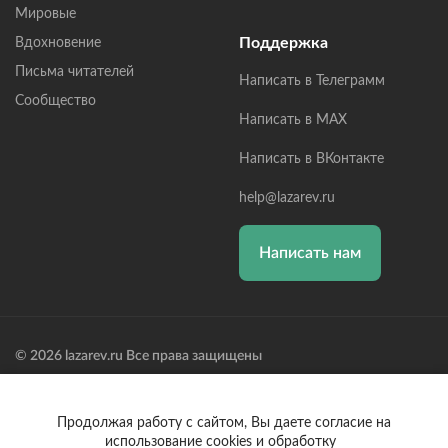
Мировые
Поддержка
Вдохновение
Письма читателей
Написать в Телеграмм
Сообщество
Написать в MAX
Написать в ВКонтакте
help@lazarev.ru
Написать нам
© 2026 lazarev.ru Все права защищены
Лазарев Сергей Николаевич (ИП) ИНН: 782570100635, ОГРНИП:
314784729300600, Р/С: 40802810102570002043,
Банк: ОАО "АЛЬФА-БАНК" БИК: 044525593, К/С:
Продолжая работу с сайтом, Вы даете согласие на
30101810200000000593
использование cookies и обработку