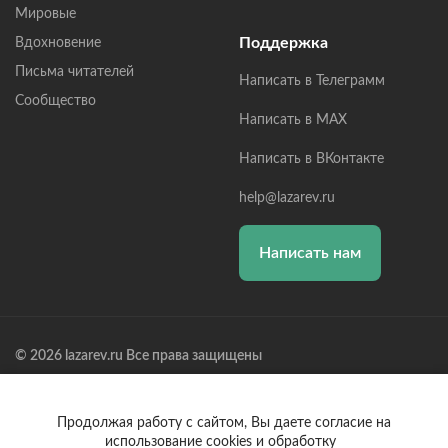
Мировые
Поддержка
Вдохновение
Письма читателей
Написать в Телеграмм
Сообщество
Написать в MAX
Написать в ВКонтакте
help@lazarev.ru
Написать нам
© 2026 lazarev.ru Все права защищены
Лазарев Сергей Николаевич (ИП) ИНН: 782570100635, ОГРНИП:
314784729300600, Р/С: 40802810102570002043,
Банк: ОАО "АЛЬФА-БАНК" БИК: 044525593, К/С:
Продолжая работу с сайтом, Вы даете согласие на
30101810200000000593
использование cookies и обработку